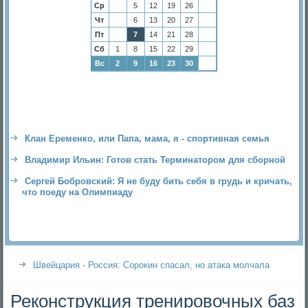
Ср
5
12
19
26
Чт
6
13
20
27
Пт
7
14
21
28
Сб
1
8
15
22
29
Вс
2
9
16
23
30
Клан Еременко, или Папа, мама, я - спортивная семья
Владимир Ильин: Готов стать Терминатором для сборной
Сергей Бобровский: Я не буду бить себя в грудь и кричать,
что поеду на Олимпиаду
Швейцария - Россия: Сорокин спасал, но атака молчала
Реконструкция тренировочных баз