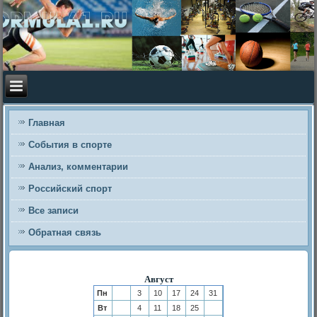
Главная
События в спорте
Анализ, комментарии
Российский спорт
Все записи
Обратная связь
Август
Пн
3
10
17
24
31
Вт
4
11
18
25