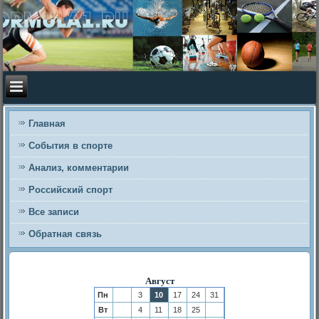
Главная
События в спорте
Анализ, комментарии
Российский спорт
Все записи
Обратная связь
Август
Пн
3
10
17
24
31
Вт
4
11
18
25