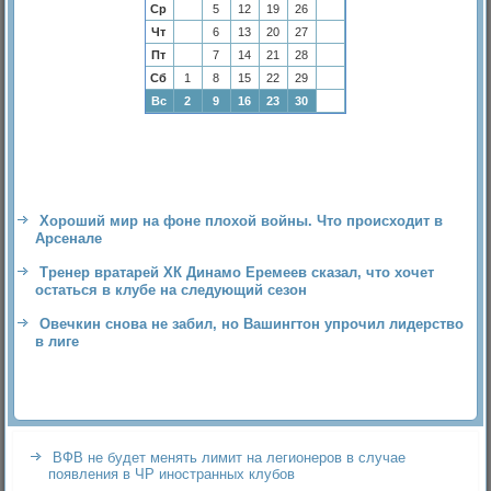
Ср
5
12
19
26
Чт
6
13
20
27
Пт
7
14
21
28
Сб
1
8
15
22
29
Вс
2
9
16
23
30
Хороший мир на фоне плохой войны. Что происходит в
Арсенале
Тренер вратарей ХК Динамо Еремеев сказал, что хочет
остаться в клубе на следующий сезон
Овечкин снова не забил, но Вашингтон упрочил лидерство
в лиге
ВФВ не будет менять лимит на легионеров в случае
появления в ЧР иностранных клубов