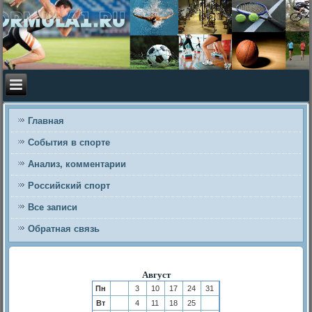
Главная
События в спорте
Анализ, комментарии
Российский спорт
Все записи
Обратная связь
Август
Пн
3
10
17
24
31
Вт
4
11
18
25