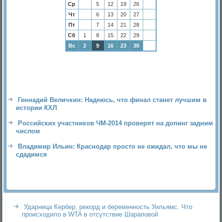
Ср
5
12
19
26
Чт
6
13
20
27
Пт
7
14
21
28
Сб
1
8
15
22
29
Вс
2
9
16
23
30
Геннадий Величкин: Надеюсь, что финал станет лучшим в
истории КХЛ
Российских участников ЧМ-2014 проверят на допинг задним
числом
Владимир Ильин: Краснодар просто не ожидал, что мы не
сдадимся
Ударница Кербер, рекорд и беременность Уильямс. Что
происходило в WTA в отсутствие Шараповой