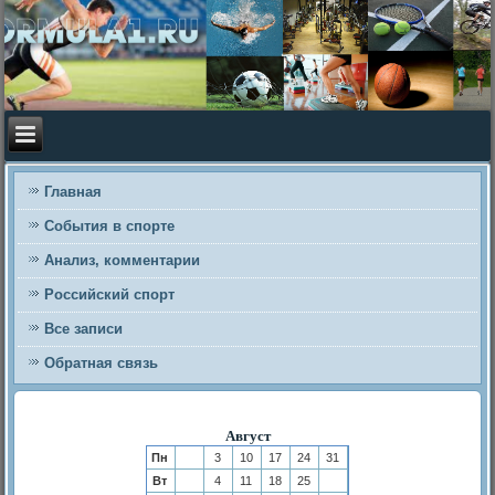
Главная
События в спорте
Анализ, комментарии
Российский спорт
Все записи
Обратная связь
Август
Пн
3
10
17
24
31
Вт
4
11
18
25