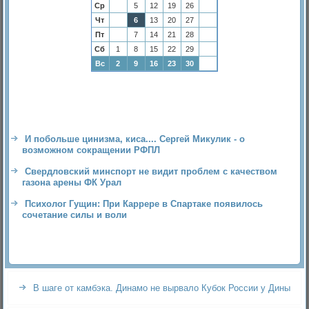
Ср
5
12
19
26
Чт
6
13
20
27
Пт
7
14
21
28
Сб
1
8
15
22
29
Вс
2
9
16
23
30
И побольше цинизма, киса.... Сергей Микулик - о
возможном сокращении РФПЛ
Свердловский минспорт не видит проблем с качеством
газона арены ФК Урал
Психолог Гущин: При Каррере в Спартаке появилось
сочетание силы и воли
В шаге от камбэка. Динамо не вырвало Кубок России у Дины