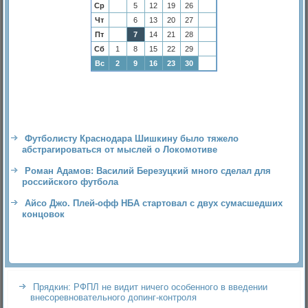
Ср
5
12
19
26
Чт
6
13
20
27
Пт
7
14
21
28
Сб
1
8
15
22
29
Вс
2
9
16
23
30
Футболисту Краснодара Шишкину было тяжело
абстрагироваться от мыслей о Локомотиве
Роман Адамов: Василий Березуцкий много сделал для
российского футбола
Айсо Джо. Плей-офф НБА стартовал с двух сумасшедших
концовок
Прядкин: РФПЛ не видит ничего особенного в введении
внесоревновательного допинг-контроля