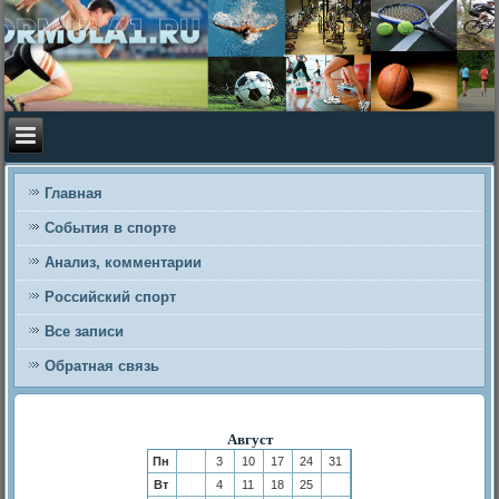
Главная
События в спорте
Анализ, комментарии
Российский спорт
Все записи
Обратная связь
Август
Пн
3
10
17
24
31
Вт
4
11
18
25