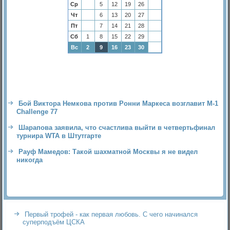
Ср
5
12
19
26
Чт
6
13
20
27
Пт
7
14
21
28
Сб
1
8
15
22
29
Вс
2
9
16
23
30
Бой Виктора Немкова против Ронни Маркеса возглавит M-1
Challenge 77
Шарапова заявила, что счастлива выйти в четвертьфинал
турнира WTA в Штутгарте
Рауф Мамедов: Такой шахматной Москвы я не видел
никогда
Первый трофей - как первая любовь. С чего начинался
суперподъём ЦСКА