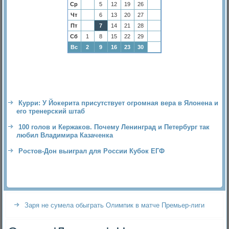
Ср
5
12
19
26
Чт
6
13
20
27
Пт
7
14
21
28
Сб
1
8
15
22
29
Вс
2
9
16
23
30
Курри: У Йокерита присутствует огромная вера в Ялонена и
его тренерский штаб
100 голов и Кержаков. Почему Ленинград и Петербург так
любил Владимира Казаченка
Ростов-Дон выиграл для России Кубок ЕГФ
Заря не сумела обыграть Олимпик в матче Премьер-лиги