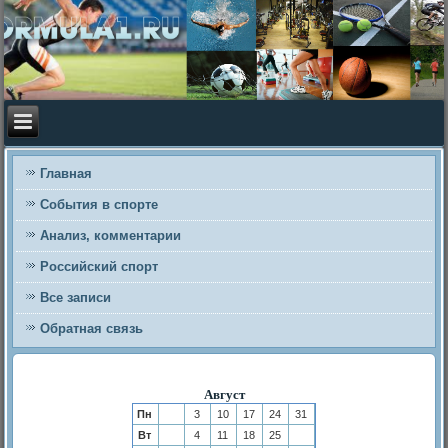
Главная
События в спорте
Анализ, комментарии
Российский спорт
Все записи
Обратная связь
Август
Пн
3
10
17
24
31
Вт
4
11
18
25