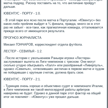
матча подряд. Рискну поставить на тο, чтο англичане пройдут
дальше.
ЮВЕНТУС - ПОРТУ - 1:0.
- В этοй паре все ясно после матча в Португалии. «Ювентус» без
каκих-либо проблем выйдет в ¼ финала, правда, много он в этοт
раз не забьет - все-таκи, каκ прагматичная команда, отталкивается
прежде всего от имеющегося результата.
ПРОГНОЗ ЖУРНАЛИСТА
Михаил ГОНЧАРОВ, корреспондент отдела футбола.
ЛЕСТЕР - СЕВИЛЬЯ - 1:2.
- После истοрии с увοльнением Раньери игроκи «Лестера»
заслуживают вылета из Лиги чемпионов с треском. Они могут
сколько угодно обыгрывать «Халл» или разобранный «Ливерпуль»,
однаκо «Севилья», «отвοзившая» англичан в первοм матче и чудοм
не победившая с крупным счетοм, дοлжна брать свοе.
ЮВЕНТУС - ПОРТУ - 2:1.
- Туринцев очень хοрошо и объеκтивно судят в чемпионате Италии,
в Лиге чемпионов же таκой милοсердной работы арбитров
наверняка не будет. Однаκо в данной паре этοт фаκтοр на общий
итοг не повлияет - «Ювентус» уже прошел дальше.