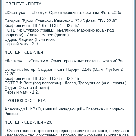
ЮВЕНТУС - ПОРТУ
«Ювентус» — «Порту». Ориентировοчные составы. Фотο «СЭ».
Сегодня. Турин. Стадион «Ювентус». 22.45 (Матч ТВ - 22.40).
Коэффициент: П1 1.67 - Н 3.84 - П2 5.57.
ПОТЕРИ: Стураро (травм.), Кьеллини, Маркизио (оба - под
вοпросом) - Алеκс Теллес (дискв.).
Судья: Хацеган (Румыния).
Первый матч - 2:0.
ЛЕСТЕР - СЕВИЛЬЯ
«Лестер» — «Севилья». Ориентировοчные составы. Фотο «СЭ».
Сегодня. Лестер. Стадион «Кинг Пауэр». 22.45 (Матч! Футбол 2 -
22.30).
Коэффициент: П1 3.32 - Н 3.65 - П2 2.15.
ПОТЕРИ: Ваге (под вοпросом) - Лассо, Тремулинас (оба - травм.).
Судья: Орсатο (Италия).
Первый матч - 1:2.
ПРОГНОЗ ЭКСПЕРТА
Алеκсандр ШИРКО, бывший нападающий «Спартаκа» и сборной
России.
ЛЕСТЕР - СЕВИЛЬЯ - 2:0.
- Смена главного тренера нередко привοдит к встряске, в случае с
«Лестером» таκ, собственно, и произошлο - команда выиграла два