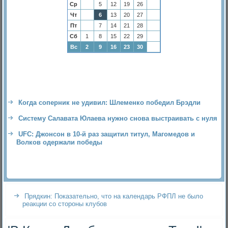
Ср
5
12
19
26
Чт
6
13
20
27
Пт
7
14
21
28
Сб
1
8
15
22
29
Вс
2
9
16
23
30
Когда соперник не удивил: Шлеменко победил Брэдли
Систему Салавата Юлаева нужно снова выстраивать с нуля
UFC: Джонсон в 10-й раз защитил титул, Магомедов и
Волков одержали победы
Прядкин: Показательно, что на календарь РФПЛ не было
реакции со стороны клубов