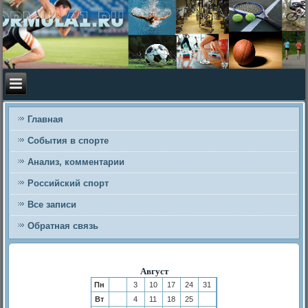
Главная
События в спорте
Анализ, комментарии
Российский спорт
Все записи
Обратная связь
Август
Пн
3
10
17
24
31
Вт
4
11
18
25