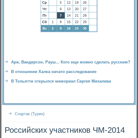
Ср
5
12
19
26
Чт
6
13
20
27
Пт
7
14
21
28
Сб
1
8
15
22
29
Вс
2
9
16
23
30
Ари, Вандерсон, Рауш... Кого еще можно сделать русским?
В отношении Халка начато расследование
В Тольятти открылся мемориал Сергея Михалева
Спартак (Турин)
Российских участников ЧМ-2014