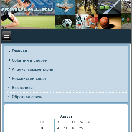
Главная
События в спорте
Анализ, комментарии
Российский спорт
Все записи
Обратная связь
Август
Пн
3
10
17
24
31
Вт
4
11
18
25