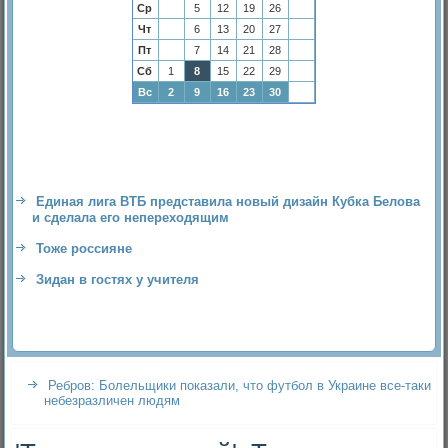
Ср
5
12
19
26
Чт
6
13
20
27
Пт
7
14
21
28
Сб
1
8
15
22
29
Вс
2
9
16
23
30
Единая лига ВТБ представила новый дизайн Кубка Белова
и сделала его непереходящим
Тоже россияне
Зидан в гостях у учителя
Ребров: Болельщики показали, что футбол в Украине все-таки
небезразличен людям