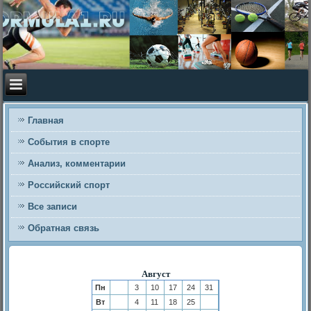
Главная
События в спорте
Анализ, комментарии
Российский спорт
Все записи
Обратная связь
Август
Пн
3
10
17
24
31
Вт
4
11
18
25