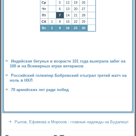
Ср
5
12
19
26
Чт
6
13
20
27
Пт
7
14
21
28
Сб
1
8
15
22
29
Вс
2
9
16
23
30
Индийская бегунья в возрасте 101 года выиграла забег на
100 м на Всемирных играх ветеранов
Российский голкипер Бобровский отыграл третий матч на
ноль в НХЛ
70 армейских лет ради побед
Рылов, Ефимова и Морозов - главные надежды на Будапешт