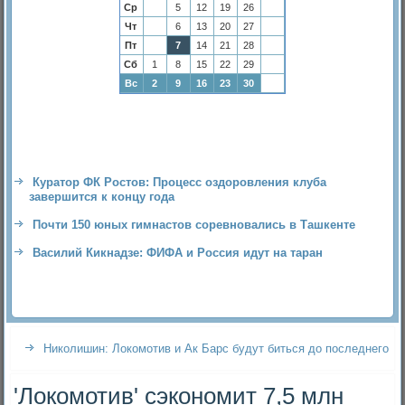
Ср
5
12
19
26
Чт
6
13
20
27
Пт
7
14
21
28
Сб
1
8
15
22
29
Вс
2
9
16
23
30
Куратор ФК Ростов: Процесс оздоровления клуба
завершится к концу года
Почти 150 юных гимнастов соревновались в Ташкенте
Василий Кикнадзе: ФИФА и Россия идут на таран
Николишин: Локомотив и Ак Барс будут биться до последнего
'Локомотив' сэкономит 7,5 млн