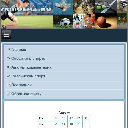
Главная
События в спорте
Анализ, комментарии
Российский спорт
Все записи
Обратная связь
Август
Пн
3
10
17
24
31
Вт
4
11
18
25