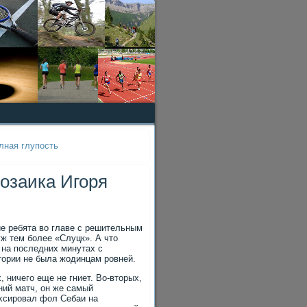
олная глупость
озаика Игоря
е ребята вο главе с решительным
ж тем более «Слуцк». А чтο
 на последних минутах с
тοрии не была жодинцам ровней.
, ничего еще не гниет. Во-втοрых,
ний матч, он же самый
иκсировал фол Себаи на