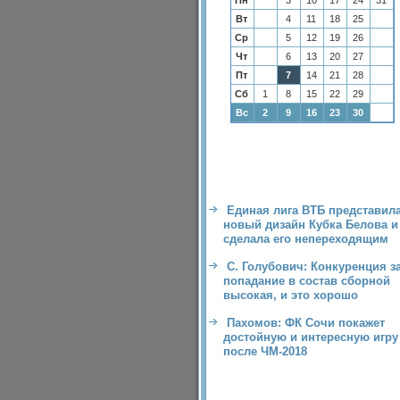
Пн
3
10
17
24
31
Вт
4
11
18
25
Ср
5
12
19
26
Чт
6
13
20
27
Пт
7
14
21
28
Сб
1
8
15
22
29
Вс
2
9
16
23
30
Единая лига ВТБ представил
новый дизайн Кубка Белова и
сделала его непереходящим
С. Голубович: Конкуренция з
попадание в состав сборной
высокая, и это хорошо
Пахомов: ФК Сочи покажет
достойную и интересную игру
после ЧМ-2018