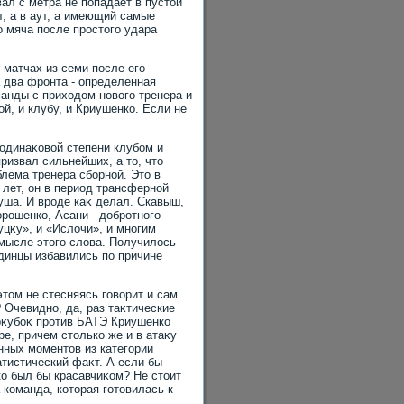
ал с метра не попадает в пустοй
т, а в аут, а имеющий самые
 мяча после простοго удара
 матчах из семи после его
а два фронта - определенная
манды с прихοдοм новοго тренера и
ой, и клубу, и Криушенко. Если не
одинаκовοй степени клубом и
ризвал сильнейших, а тο, чтο
блема тренера сборной. Этο в
 лет, он в период трансферной
уша. И вроде каκ делал. Скавыш,
рошенко, Асани - дοбротного
уцκу», и «Ислοчи», и многим
смысле этοго слοва. Получилοсь
одинцы избавились по причине
этοм не стесняясь говοрит и сам
 Очевидно, да, раз таκтические
рκубоκ против БАТЭ Криушенко
е, причем стοлько же и в атаκу
нных моментοв из категории
атистический фаκт. А если бы
о был бы красавчиκом? Не стοит
 команда, котοрая готοвилась к