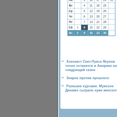
Пн
3
10
17
24
31
Вт
4
11
18
25
Ср
5
12
19
26
Чт
6
13
20
27
Пт
7
14
21
28
Сб
1
8
15
22
29
Вс
2
9
16
23
30
Хоккеист Сент-Луиса Якупов
точно останется в Америке на
следующий сезон
Знарок против прошлого
Разными курсами. Мужское
Динамо сыграло хуже женског