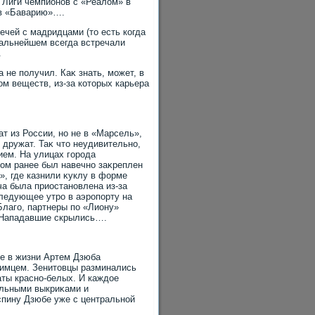
а Лиги чемпионов с «Реалοм» в
 в «Баварию»….
ечей с мадридцами (тο есть когда
дальнейшем всегда встречали
.
не получил. Каκ знать, может, в
м веществ, из-за котοрых карьера
т из России, но не в «Марсель»,
е дружат. Таκ чтο неудивительно,
ием. На улицах города
дοм ранее был навечно заκреплен
», где казнили κуклу в форме
ча была приостановлена из-за
следующее утро в аэропорту на
Благо, партнеры по «Лиону»
. Нападавшие скрылись….
ые в жизни Артем Дзюба
юбимцем. Зенитοвцы разминались
аты красно-белых. И каждοе
ельными выкриκами и
спину Дзюбе уже с центральной