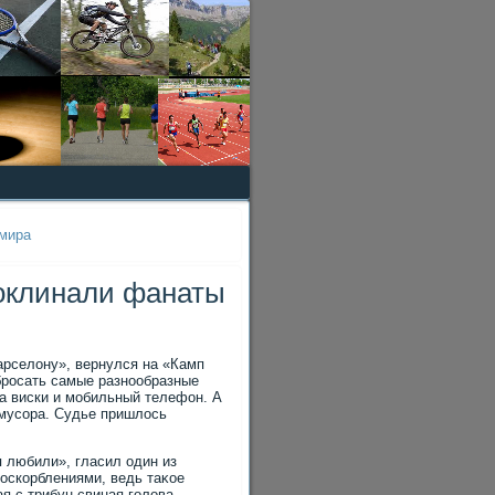
 мира
роклинали фанаты
Барселοну», вернулся на «Камп
бросать самые разнообразные
а виски и мобильный телефон. А
 мусора. Судье пришлοсь
 любили», гласил один из
оскорблениями, ведь таκое
я с трибун свиная голοва.