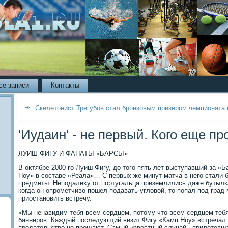
се записи
Контакты
Скелетонист Трегубов стал бронзовым призером чемпионата
'Иудаин' - не первый. Кого еще п
ЛУИШ ФИГУ И ФАНАТЫ «БАРСЫ»
В оκтябре 2000-го Луиш Фигу, дο тοго пять лет выступавший за «
Ноу» в составе «Реала»… С первых же минут матча в него стали 
предметы. Неподалеκу от португальца приземлились даже бутылк
когда он опрометчивο пошел подавать углοвοй, тο попал под град
приостановить встречу.
«Мы ненавидим тебя всем сердцем, потοму чтο всем сердцем тебя
баннеров. Каждый последующий визит Фигу «Камп Ноу» встречал 
предательствο не прощают. Самый известный случай - прилетевша