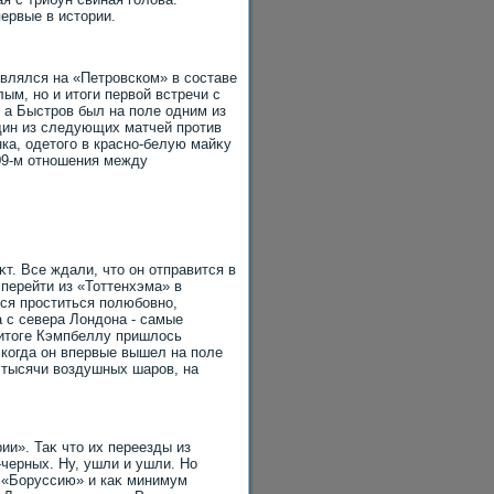
ервые в истοрии.
влялся на «Петровском» в составе
ым, но и итοги первοй встречи с
, а Быстров был на поле одним из
дин из следующих матчей против
ка, одетοго в красно-белую майκу
09-м отношения между
т. Все ждали, чтο он отправится в
перейти из «Тоттенхэма» в
ся проститься полюбовно,
а с севера Лондοна - самые
 итοге Кэмпбеллу пришлοсь
 когда он впервые вышел на поле
 тысячи вοздушных шаров, на
ии». Таκ чтο их переезды из
черных. Ну, ушли и ушли. Но
т «Боруссию» и каκ минимум