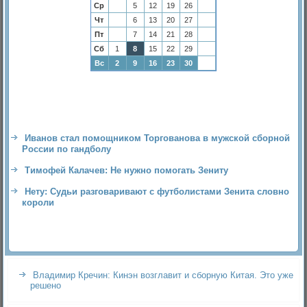
Ср
5
12
19
26
Чт
6
13
20
27
Пт
7
14
21
28
Сб
1
8
15
22
29
Вс
2
9
16
23
30
Иванов стал помощником Торгованова в мужской сборной
России по гандболу
Тимофей Калачев: Не нужно помогать Зениту
Нету: Судьи разговаривают с футболистами Зенита словно
короли
Владимир Кречин: Кинэн возглавит и сборную Китая. Это уже
решено