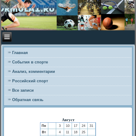
Главная
События в спорте
Анализ, комментарии
Российский спорт
Все записи
Обратная связь
Август
Пн
3
10
17
24
31
Вт
4
11
18
25