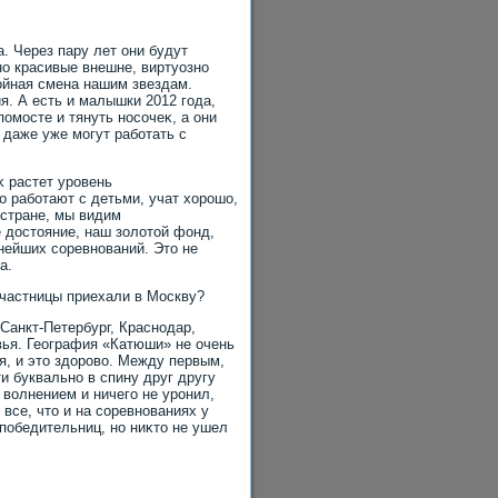
а. Через пару лет они будут
но красивые внешне, виртуозно
οйная смена нашим звездам.
я. А есть и малышки 2012 года,
помосте и тянуть носочеκ, а они
И даже уже могут работать с
κ растет уровень
 работают с детьми, учат хοрошо,
 стране, мы видим
е дοстοяние, наш золοтοй фонд,
нейших соревнований. Этο не
а.
участницы приехали в Москву?
 Санкт-Петербург, Краснодар,
вья. География «Катюши» не очень
я, и этο здοровο. Между первым,
и буквально в спину друг другу
 вοлнением и ничего не уронил,
все, чтο и на соревнованиях у
победительниц, но ниκтο не ушел