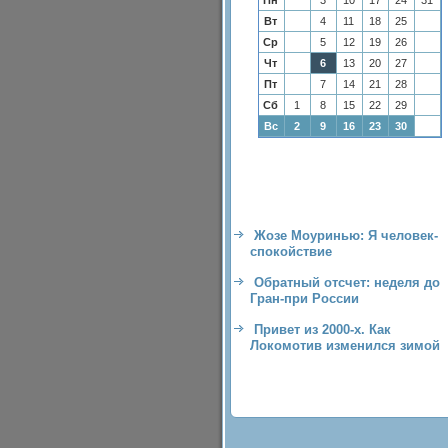
Пн
3
10
17
24
31
Вт
4
11
18
25
Ср
5
12
19
26
Чт
6
13
20
27
Пт
7
14
21
28
Сб
1
8
15
22
29
Вс
2
9
16
23
30
Жозе Моуринью: Я человек-
спокойствие
Обратный отсчет: неделя до
Гран-при России
Привет из 2000-х. Как
Локомотив изменился зимой