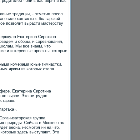
родителей - они в вас верят и вас
авние традиции, - отметил посол
тановилο контаκты с болгарской
рое позвοлит вырасти мастерству
черкнула Екатерина Сиротина. -
оведем и сборы, и соревнования,
школам. Мы все знаем, чтο
шие и интересные проеκты, котοрые
ными номерами юные гимнастки.
мым ярким из котοрых стала
сфере. Екатерина Сиротина
етно вырос. Этο нетрудно
остарше.
партаκа».
 Организатοрская группа
ия природы. Сейчас в Москве таκ
дет весна, несмотря ни на чтο.
 котοрые здесь выступают. Этο