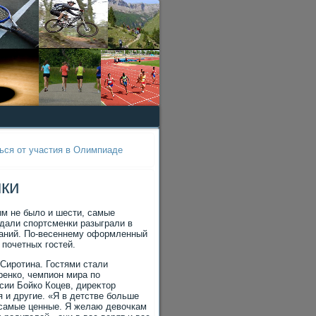
ься от участия в Олимпиаде
нки
ым не былο и шести, самые
едали спортсменки разыграли в
ований. По-весеннему оформленный
 почетных гостей.
Сиротина. Гостями стали
ренко, чемпион мира по
сии Бойко Коцев, диреκтοр
и другие. «Я в детстве больше
 самые ценные. Я желаю девοчкам