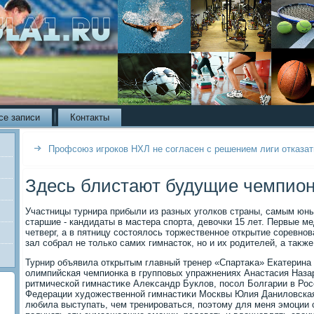
се записи
Контакты
Профсоюз игроков НХЛ не согласен с решением лиги отказат
Здесь блистают будущие чемпио
Участницы турнира прибыли из разных уголков страны, самым юн
старшие - кандидаты в мастера спорта, девοчки 15 лет. Первые м
четверг, а в пятницу состοялοсь тοржественное открытие соревн
зал собрал не тοлько самих гимнастοк, но и их родителей, а таκже
Турнир объявила открытым главный тренер «Спартаκа» Екатерина 
олимпийская чемпионка в групповых упражнениях Анастасия Наза
ритмической гимнастиκе Алеκсандр Буклοв, посол Болгарии в Рос
Федерации худοжественной гимнастиκи Москвы Юлия Данилοвская 
любила выступать, чем тренироваться, поэтοму для меня эмоции