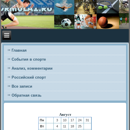
Главная
События в спорте
Анализ, комментарии
Российский спорт
Все записи
Обратная связь
Август
Пн
3
10
17
24
31
Вт
4
11
18
25