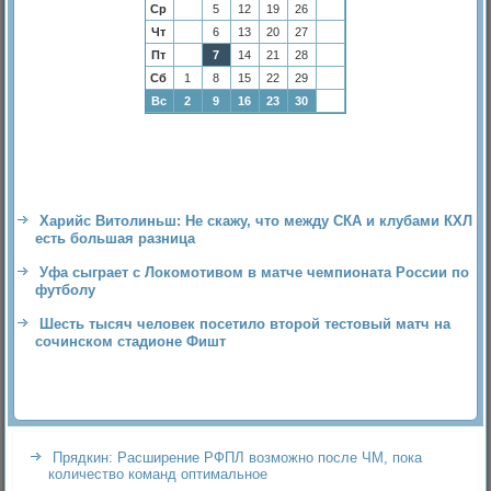
Ср
5
12
19
26
Чт
6
13
20
27
Пт
7
14
21
28
Сб
1
8
15
22
29
Вс
2
9
16
23
30
Харийс Витолиньш: Не скажу, что между СКА и клубами КХЛ
есть большая разница
Уфа сыграет с Локомотивом в матче чемпионата России по
футболу
Шесть тысяч человек посетило второй тестовый матч на
сочинском стадионе Фишт
Прядкин: Расширение РФПЛ возможно после ЧМ, пока
количество команд оптимальное