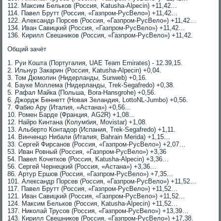
112. Максим Бельков (Россия, Katusha-Alpecin) +11,42…
114. Павел Брутт (Россия, «Газпром-РусВело») +11,42…
122. Александр Порсев (Россия, «Газпром-РусВело») +11,42…
134. Иван Савицкий (Россия, «Газпром-РусВело») +11,42…
136. Кирилл Свешников (Россия, «Газпром-РусВело») +11,42.
Общий зачёт
1. Руи Кошта (Португалия, UAE Team Emirates) - 12.39,15.
2. Ильнур Закарин (Россия, Katusha-Alpecin) +0,04.
3. Том Дюмолин (Нидерланды, Sunweb) +0,16.
4. Бауке Моллема (Нидерланды, Trek-Segafredo) +0,38.
5. Рафал Майка (Польша, Bora-Hansgrohe) +0,56.
6. Джордж Беннетт (Новая Зеландия, LottoNL-Jumbo) +0,56.
7. Фабио Ару (Италия, «Астана») +0,56…
10. Ромен Барде (Франция, AG2R) +1,08…
12. Найро Кинтана (Колумбия, Movistar) +1,08.
13. Альберто Контадор (Испания, Trek-Segafredo) +1,11.
14. Винченцо Нибали (Италия, Bahrain Merida) +1,15…
33. Сергей Фирсанов (Россия, «Газпром-РусВело») +2,07…
53. Иван Ровный (Россия, «Газпром-РусВело») +3,36
54. Павел Кочетков (Россия, Katusha-Alpecin) +3,36…
56. Сергей Чернецкий (Россия, «Астана») +3,36…
86. Артур Ершов (Россия, «Газпром-РусВело») +7,35…
101. Александр Порсев (Россия, «Газпром-РусВело») +11,52…
117. Павел Брутт (Россия, «Газпром-РусВело») +11,52…
121. Иван Савицкий (Россия, «Газпром-РусВело») +11,52…
124. Максим Бельков (Россия, Katusha-Alpecin) +11,52…
137. Николай Трусов (Россия, «Газпром-РусВело») +13,39…
143. Кирилл Свешников (Россия, «Газпром-РусВело») +17,38.