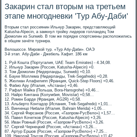
Закарин стал вторым на третьем
этапе многодневки 'Тур Абу-Даби'
Вторым стал россиянин Ильнур Закарин, представляющий
Katusha-Alpecin, а замкнул тройку лидеров голландец Том
Дюмолин из Sunweb. В том же порядке спортсмены расположились
в общем зачёте турнира.
Велошоссе. Мировой тур. «Тур Абу-Даби». ОАЭ
3-й этап. Абу-Даби - Джебель Хафит. 186 км
1. Руй Кошта (Португалия, UAE Team Emirates) - 4.34,08.
2. Ильнур Закарин (Россия, Katusha-Alpecin) +0.
3. Том Дюмолин (Нидерланды, Sunweb) +0,10.
4. Бауке Моллема (Нидерланды, Trek-Segafredo) +0,28.
5. Жюлиан Алафилипп (Франция, Quick-Step Floors) +0,46.
6. Фабио Ару (Италия, «Астана») +0,46.
7. Рафал Майка (Польша, Bora-Hansgrohe) +0,46…
10. Найро Кинтана (Колумбия, Movistar) +0,58…
12. Ромен Барде (Франция, AG2R) +0,58.
13. Альберто Контадор (Испания, Trek-Segafredo) +1,01…
15. Винченцо Нибали (Италия, Bahrain Merida) +1,05…
34. Сергей Фирсанов (Россия, «Газпром-РусВело») +1,57…
55. Павел Кочетков (Россия, Katusha-Alpecin) +3,26.
56. Иван Ровный (Россия, «Газпром-РусВело») +3,26.
57. Сергей Чернецкий (Россия, «Астана») +3,26…
87. Артур Ершов (Россия, «Газпром-РусВело») +7,25…
109. Николай Трусов (Россия, «Газпром-РусВело») +11,42…