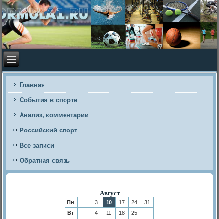
Главная
События в спорте
Анализ, комментарии
Российский спорт
Все записи
Обратная связь
Август
Пн
3
10
17
24
31
Вт
4
11
18
25