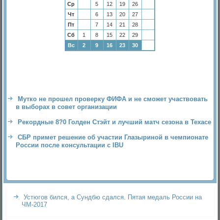
Ср
5
12
19
26
Чт
6
13
20
27
Пт
7
14
21
28
Сб
1
8
15
22
29
Вс
2
9
16
23
30
Мутко не прошел проверку ФИФА и не сможет участвовать
в выборах в совет организации
Рекордные 8?0 Голден Стэйт и лучший матч сезона в Техасе
СБР примет решение об участии Глазыриной в чемпионате
России после консультации с IBU
Устюгов бился, а Сундбю сдался. Пятая медаль России на
ЧМ-2017