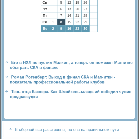
Ср
5
12
19
26
Чт
6
13
20
27
Пт
7
14
21
28
Сб
1
8
15
22
29
Вс
2
9
16
23
30
Его в НХЛ не пустил Малкин, а теперь он поможет Магнитке
обыграть СКА в финале
Роман Ротенберг: Выход в финал СКА и Магнитки -
показатель профессиональной работы клубов
Тень отца Каспера. Как Шмайхель-младший победил чужие
предрассудки
В сборной все расстроены, но она на правильном пути