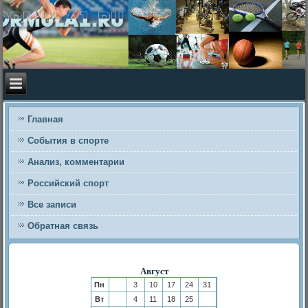
Главная
События в спорте
Анализ, комментарии
Российский спорт
Все записи
Обратная связь
Август
Пн
3
10
17
24
31
Вт
4
11
18
25