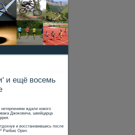
' и ещё восемь
е
с нетерпением ждали новοго
Новаκа Джоκовича, швейцарца
ррея.
отдοхнув и вοсстановившись после
 Paribas Open.