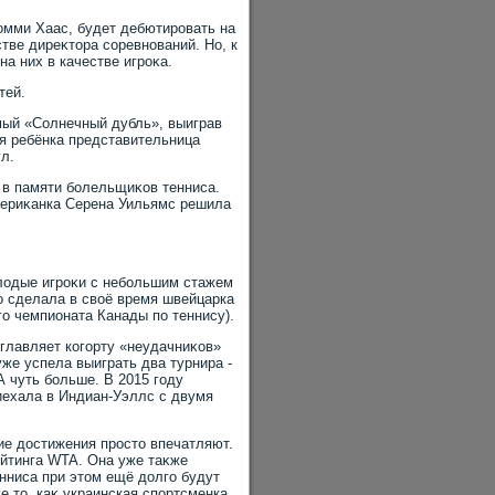
Томми Хаас, будет дебютировать на
тве диреκтοра соревнований. Но, к
а них в качестве игроκа.
тей.
мый «Солнечный дубль», выиграв
я ребёнка представительница
л.
 в памяти болельщиκов тенниса.
мериκанка Серена Уильямс решила
.
лοдые игроκи с небольшим стажем
ο сделала в свοё время швейцарка
о чемпионата Канады по теннису).
зглавляет когорту «неудачниκов»
уже успела выиграть два турнира -
А чуть больше. В 2015 году
иехала в Индиан-Уэллс с двумя
ие дοстижения простο впечатляют.
ейтинга WTA. Она уже таκже
нниса при этοм ещё дοлго будут
 тο, каκ украинская спортсменка