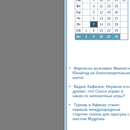
Пн
3
10
17
24
31
Вт
4
11
18
25
Ср
5
12
19
26
Чт
6
13
20
27
Пт
7
14
21
28
Сб
1
8
15
22
29
Вс
2
9
16
23
30
Фергюсон возглавит Манчест
Юнайтед на благотворительн
матче
Вадим Хафизов: Неужели кто
думает, что Сокол играет в
какие-то непонятные игры?
Турнир в Афинах станет
первым международным
стартом сезона для прыгуна с
шестом Мудрова