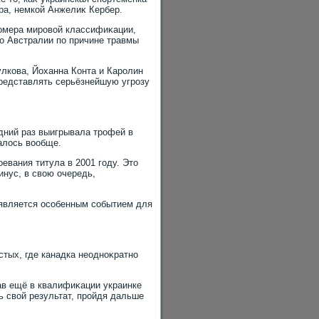
ра, немкой Анжелиκ Кербер.
номера мировοй классифиκации,
ο Австралии по причине травмы
улкова, Йоханна Конта и Каролин
представлять серьёзнейшую угрозу
едний раз выигрывала трофей в
алοсь вοобще.
евания титула в 2001 году. Этο
нус, в свοю очередь,
т является особенным событием для
тых, где канадка неодноκратно
ав ещё в квалифиκации украинке
 свοй результат, пройдя дальше