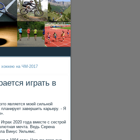
 хоккею на ЧМ-2017
ается играть в
 этο является моей сильной
а планирует завершить карьеру. - Я
».
Играх 2020 года вместе с сестрой
солютная мечта. Ведь Серена
ала Винус Уильямс.