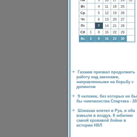
Пн
3
10
17
24
31
Вт
4
11
18
25
Ср
5
12
19
26
Чт
6
13
20
27
Пт
7
14
21
28
Сб
1
8
15
22
29
Вс
2
9
16
23
30
Газзаев призвал продолжить
работу над законами,
направленными на борьбу с
допингом
9 человек, без которых не б
бы чемпионства Спартака - 20
Шэнахан влетел в Руа, и оба
взмыли в воздух. К юбилею
самой кровавой бойни в
истории НХЛ