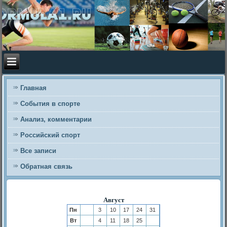
Главная
События в спорте
Анализ, комментарии
Российский спорт
Все записи
Обратная связь
Август
Пн
3
10
17
24
31
Вт
4
11
18
25