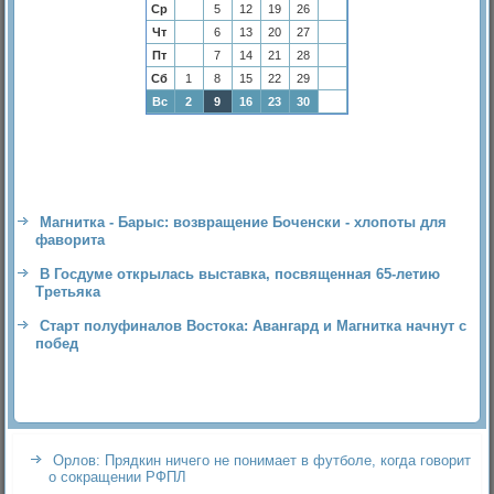
Ср
5
12
19
26
Чт
6
13
20
27
Пт
7
14
21
28
Сб
1
8
15
22
29
Вс
2
9
16
23
30
Магнитка - Барыс: возвращение Боченски - хлопоты для
фаворита
В Госдуме открылась выставка, посвященная 65-летию
Третьяка
Старт полуфиналов Востока: Авангард и Магнитка начнут с
побед
Орлов: Прядкин ничего не понимает в футболе, когда говорит
о сокращении РФПЛ