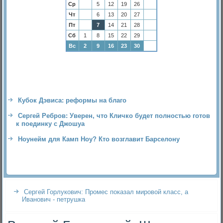
Ср
5
12
19
26
Чт
6
13
20
27
Пт
7
14
21
28
Сб
1
8
15
22
29
Вс
2
9
16
23
30
Кубок Дэвиса: реформы на благо
Сергей Ребров: Уверен, что Кличко будет полностью готов
к поединку с Джошуа
Ноунейм для Камп Ноу? Кто возглавит Барселону
Сергей Горлукович: Промес показал мировой класс, а
Иванович - петрушка