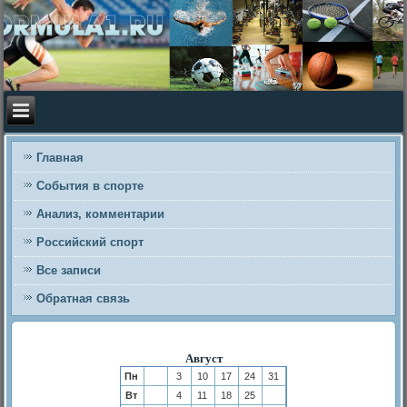
Главная
События в спорте
Анализ, комментарии
Российский спорт
Все записи
Обратная связь
Август
Пн
3
10
17
24
31
Вт
4
11
18
25