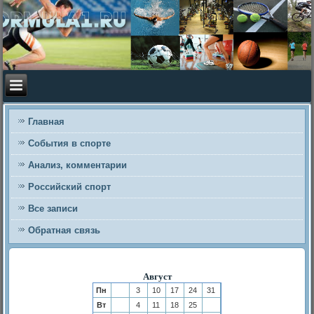
Главная
События в спорте
Анализ, комментарии
Российский спорт
Все записи
Обратная связь
Август
Пн
3
10
17
24
31
Вт
4
11
18
25