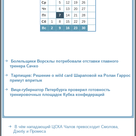
Ср
5
12
19
26
Чт
6
13
20
27
Пт
7
14
21
28
Сб
1
8
15
22
29
Вс
2
9
16
23
30
Болельщики Ворсклы потребовали отставки главного
тренера Сачко
Тарпищев: Решение о wild card Шараповой на Ролан Гаррос
примут впритык
Вице-губернатор Петербурга проверил готовность
тренировочных площадок Кубка конфедераций
В чём нападающий ЦСКА Чалов превосходит Смолова,
Дзюбу и Промеса