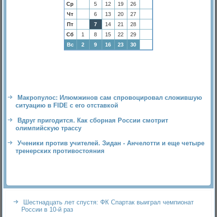
Ср
5
12
19
26
Чт
6
13
20
27
Пт
7
14
21
28
Сб
1
8
15
22
29
Вс
2
9
16
23
30
Макропулос: Илюмжинов сам спровоцировал сложившую
ситуацию в FIDE с его отставкой
Вдруг пригодится. Как сборная России смотрит
олимпийскую трассу
Ученики против учителей. Зидан - Анчелотти и еще четыре
тренерских противостояния
Шестнадцать лет спустя: ФК Спартак выиграл чемпионат
России в 10-й раз