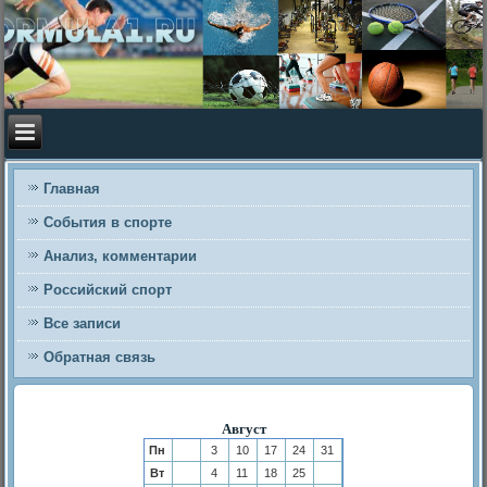
Главная
События в спорте
Анализ, комментарии
Российский спорт
Все записи
Обратная связь
Август
Пн
3
10
17
24
31
Вт
4
11
18
25