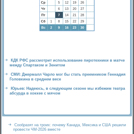
Ср
5
12
19
26
Чт
6
13
20
27
Пт
7
14
21
28
Сб
1
8
15
22
29
Вс
2
9
16
23
30
КДК РФС рассмотрит использование пиротехники в матче
между Спартаком и Зенитом
СМИ: Джермалл Чарло мог бы стать преемником Геннадия
Головкина в среднем весе
Юрьев: Надеюсь, в следующем сезоне мы избежим театра
абсурда в хоккее с мячом
Сообразят на троих: почему Канада, Мексика и США решили
провести ЧМ-2026 вместе