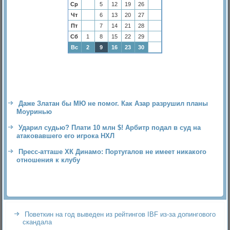
Ср
5
12
19
26
Чт
6
13
20
27
Пт
7
14
21
28
Сб
1
8
15
22
29
Вс
2
9
16
23
30
Даже Златан бы МЮ не помог. Как Азар разрушил планы
Моуринью
Ударил судью? Плати 10 млн $! Арбитр подал в суд на
атаковавшего его игрока НХЛ
Пресс-атташе ХК Динамо: Португалов не имеет никакого
отношения к клубу
Поветкин на год выведен из рейтингов IBF из-за допингового
скандала