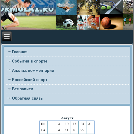
Главная
События в спорте
Анализ, комментарии
Российский спорт
Все записи
Обратная связь
Август
Пн
3
10
17
24
31
Вт
4
11
18
25