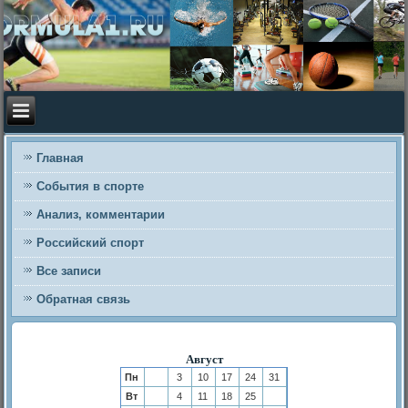
Главная
События в спорте
Анализ, комментарии
Российский спорт
Все записи
Обратная связь
Август
Пн
3
10
17
24
31
Вт
4
11
18
25