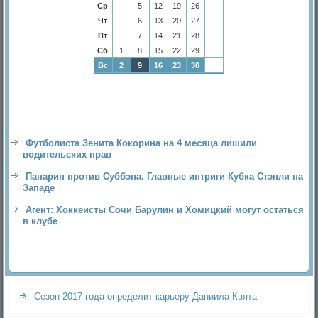
Ср
5
12
19
26
Чт
6
13
20
27
Пт
7
14
21
28
Сб
1
8
15
22
29
Вс
2
9
16
23
30
Футболиста Зенита Кокорина на 4 месяца лишили
водительских прав
Панарин против Суббэна. Главные интриги Кубка Стэнли на
Западе
Агент: Хоккеисты Сочи Барулин и Хомицкий могут остаться
в клубе
Сезон 2017 года определит карьеру Даниила Квята