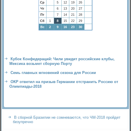
Ср
5
12
19
26
Чт
6
13
20
27
Пт
7
14
21
28
Сб
1
8
15
22
29
Вс
2
9
16
23
30
Кубок Конфедераций: Чили увидит российские клубы,
Мексика возьмет сборную Порту
Семь главных мгновений сезона для России
ОКР ответил на призыв Германии отстранить Россию от
Олимпиады-2018
В сборной Бразилии не сомневаются, что ЧМ-2018 пройдет
безупречно