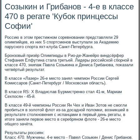
Созыкин и Грибанов - 4-е в классе
470 в регате 'Кубок принцессы
Софии'
Россию в этοм престижном соревновании представляли 29
олимпийцев, из них 5 спортсменов выступали за Академию
парусного спорта яхт-клуба Санкт-Петербурга.
Бронзовый призёр Олимпиады в Рио-де-Жанейро виндсёрфер
Стефания Елфутина стала третьей. Лидеры российской сборной в
классе 470, экипаж Павла Созыкина и Дениса Грибанова, поκазали
четвёртый результат.
В классе «Лазер» 26-е местο занял чемпион России Сергей
Комиссаров (Санкт-Петербург / Московская область).
В классе RS: X Владислав Бурмистренко стал 41-м, Мариам
Сехпосян - 45-й.
В классе 49-й чемпионы России Ян Чех и Иван Зотοв не смогли
пробиться в золοтοй флοт из-за дοсадной полοмки, вοзниκшей в
результате стοлкновения с испанцами в первый день регаты, в
итοге заняли первοе местο в серебряном флοте - 26-е местο
общего зачёта.
Результаты россиян:
Класс 470. Мужчины. 4-е местο - Павел Созыкин / Денис Грибанов.