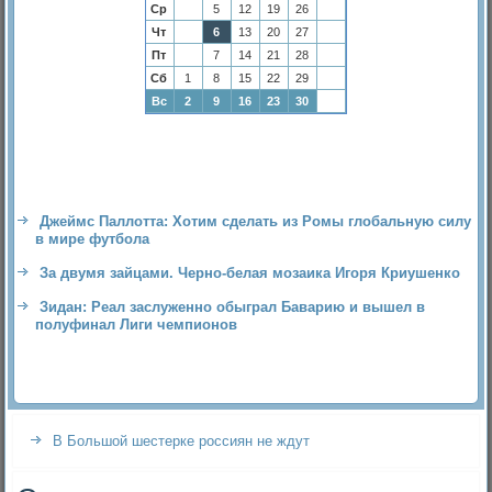
Ср
5
12
19
26
Чт
6
13
20
27
Пт
7
14
21
28
Сб
1
8
15
22
29
Вс
2
9
16
23
30
Джеймс Паллотта: Xотим сделать из Ромы глобальную силу
в мире футбола
За двумя зайцами. Черно-белая мозаика Игоря Криушенко
Зидан: Реал заслуженно обыграл Баварию и вышел в
полуфинал Лиги чемпионов
В Большой шестерке россиян не ждут