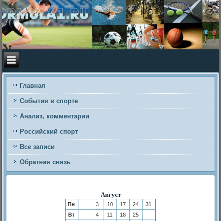
Главная
События в спорте
Анализ, комментарии
Российский спорт
Все записи
Обратная связь
Август
Пн
3
10
17
24
31
Вт
4
11
18
25