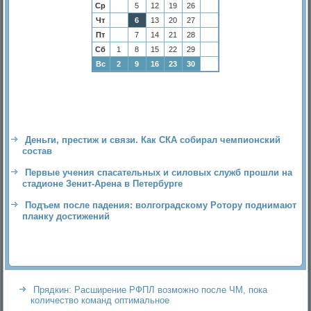
Ср
5
12
19
26
Чт
6
13
20
27
Пт
7
14
21
28
Сб
1
8
15
22
29
Вс
2
9
16
23
30
Деньги, престиж и связи. Как СКА собирал чемпионский
состав
Первые учения спасательных и силовых служб прошли на
стадионе Зенит-Арена в Петербурге
Подъем после падения: волгоградскому Ротору поднимают
планку достижений
Прядкин: Расширение РФПЛ возможно после ЧМ, пока
количество команд оптимальное