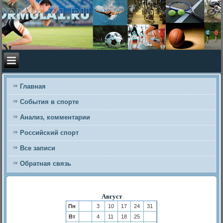
Главная
События в спорте
Анализ, комментарии
Российский спорт
Все записи
Обратная связь
Август
Пн
3
10
17
24
31
Вт
4
11
18
25