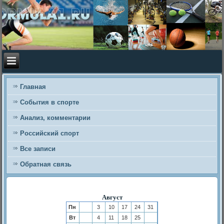
Главная
События в спорте
Анализ, комментарии
Российский спорт
Все записи
Обратная связь
Август
Пн
3
10
17
24
31
Вт
4
11
18
25