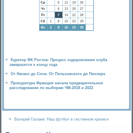
Ср
5
12
19
26
Чт
6
13
20
27
Пт
7
14
21
28
Сб
1
8
15
22
29
Вс
2
9
16
23
30
Куратор ФК Ростов: Процесс оздоровления клуба
завершится к концу года
От Нагано до Сочи. От Польховского до Пихлера
Прокуратура Франции начала предварительное
расследование по выборам ЧМ-2018 и 2022
Валерий Газзаев: Наш футбол в системном кризисе