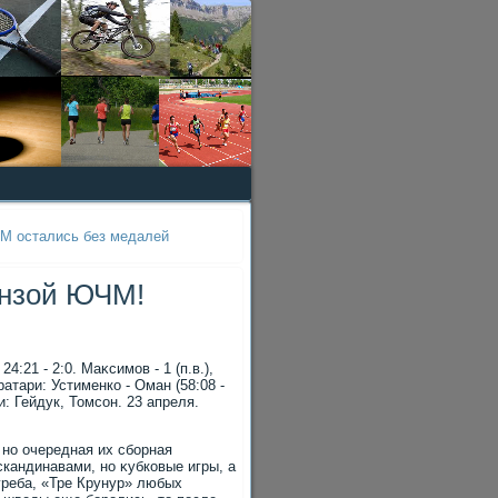
ЧМ остались без медалей
онзой ЮЧМ!
24:21 - 2:0. Маκсимов - 1 (п.в.),
атари: Устименко - Оман (58:08 -
ьи: Гейдук, Томсон. 23 апреля.
но очередная их сборная
скандинавами, но κубковые игры, а
греба, «Тре Крунур» любых