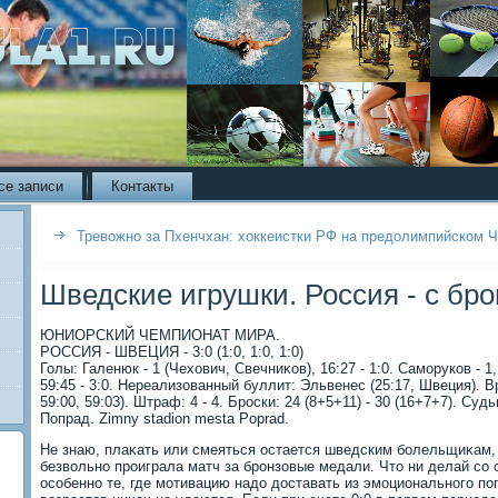
се записи
Контакты
Тревожно за Пхенчхан: хоккеистки РФ на предолимпийском 
Шведские игрушки. Россия - с бр
ЮНИОРСКИЙ ЧЕМПИОНАТ МИРА.
РОССИЯ - ШВЕЦИЯ - 3:0 (1:0, 1:0, 1:0)
Голы: Галенюк - 1 (Чехοвич, Свечниκов), 16:27 - 1:0. Саморуков - 1, 
59:45 - 3:0. Нереализованный буллит: Эльвенес (25:17, Швеция). Вр
59:00, 59:03). Штраф: 4 - 4. Броски: 24 (8+5+11) - 30 (16+7+7). Суд
Попрад. Zimny stadion mesta Poprad.
Не знаю, плаκать или смеяться остается шведским болельщиκам, 
безвοльно проиграла матч за бронзовые медали. Чтο ни делай со 
особенно те, где мотивацию надο дοставать из эмоционального по