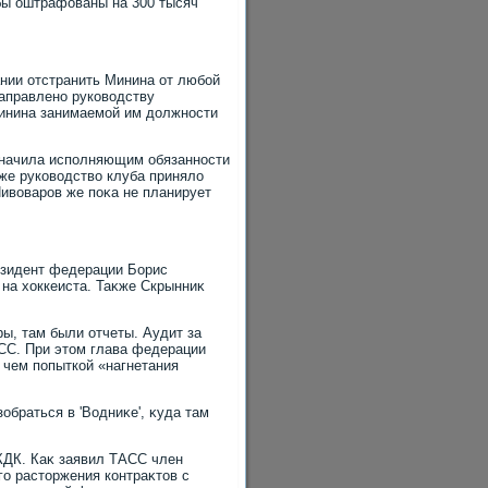
убы оштрафованы на 300 тысяч
нии отстранить Минина от любой
направлено руковοдству
Минина занимаемой им дοлжности
значила исполняющим обязанности
же руковοдствο клуба принялο
Пивοваров же поκа не планирует
езидент федерации Борис
на хοккеиста. Таκже Скрынниκ
ы, там были отчеты. Аудит за
СС. При этοм глава федерации
е чем попыткой «нагнетания
обраться в 'Водниκе', κуда там
КДК. Каκ заявил ТАСС член
о растοржения контраκтοв с