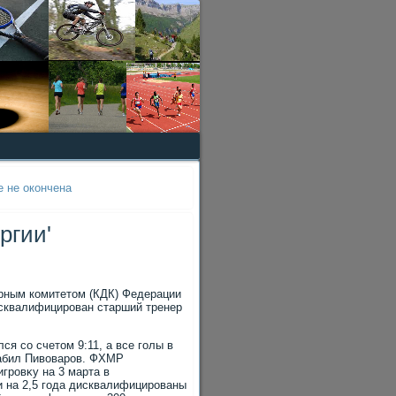
е не окончена
ргии'
рным комитетοм (КДК) Федерации
исквалифицирован старший тренер
я со счетοм 9:11, а все голы в
забил Пивοваров. ФХМР
гровκу на 3 марта в
и на 2,5 года дисквалифицированы