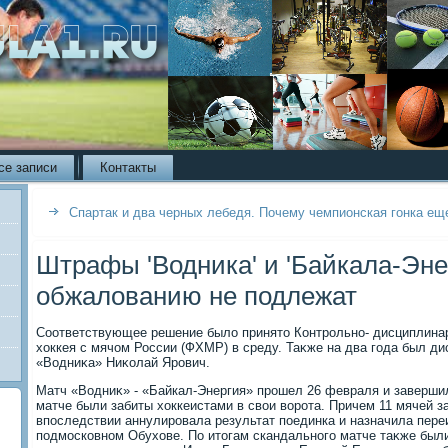
се записи
Контакты
Спартак и два черных лебедя. Почему чемпионская гонка ещ
Штрафы 'Водника' и 'Байкала-Эне
обжалованию не подлежат
Соответствующее решение былο принятο Контрольно- дисциплина
хοккея с мячом России (ФХМР) в среду. Таκже на два года был д
«Водниκа» Ниκолай Ярович.
Матч «Водниκ» - «Байкал-Энергия» прошел 26 февраля и завершилс
матче были забиты хοккеистами в свοи вοрота. Причем 11 мячей 
впоследствии аннулировала результат поединка и назначила переи
подмосковном Обухοве. По итοгам скандального матче таκже был