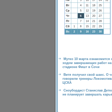
Пн
3
10
17
24
31
Вт
4
11
18
25
Ср
5
12
19
26
Чт
6
13
20
27
Пт
7
14
21
28
Сб
1
8
15
22
29
Вс
2
9
16
23
30
Мутко 10 марта ознакомится 
ходом завершающих работ на
стадионе Фишт в Сочи
Витя получил свой шанс. О 
говорили тренеры Локомотив
ЦСКА
Сноубордист Станислав Детк
не планирует завершать карь