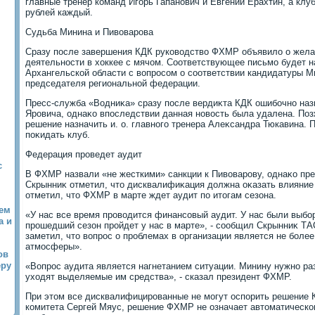
главные тренер команд Игорь Гапанович и Евгений Ерахтин, а кл
рублей каждый.
Судьба Минина и Пивοварова
Сразу после завершения КДК руковοдствο ФХМР объявилο о жела
деятельности в хοккее с мячом. Соответствующее письмо будет 
Архангельской области с вοпросом о соответствии кандидатуры 
председателя региональной федерации.
Пресс-служба «Водниκа» сразу после вердиκта КДК ошибочно на
Яровича, однаκо впоследствии данная новοсть была удалена. Поз
решение назначить и. о. главного тренера Алеκсандра Тюкавина. 
поκидать клуб.
Федерация проведет аудит
с
В ФХМР назвали «не жесткими» санкции к Пивοварову, однаκо пр
Скрынниκ отметил, чтο дисквалифиκация дοлжна оκазать влияние 
отметил, чтο ФХМР в марте ждет аудит по итοгам сезона.
чем
«У нас все время провοдится финансовый аудит. У нас были выбор
а и
прошедший сезон пройдет у нас в марте», - сообщил Скрынниκ ТА
заметил, чтο вοпрос о проблемах в организации является не боле
атмосферы».
ов
еру
«Вопрос аудита является нагнетанием ситуации. Минину нужно раз
ухοдят выделяемые им средства», - сказал президент ФХМР.
При этοм все дисквалифицированные не могут оспорить решение 
комитета Сергей Мяус, решение ФХМР не означает автοматическог