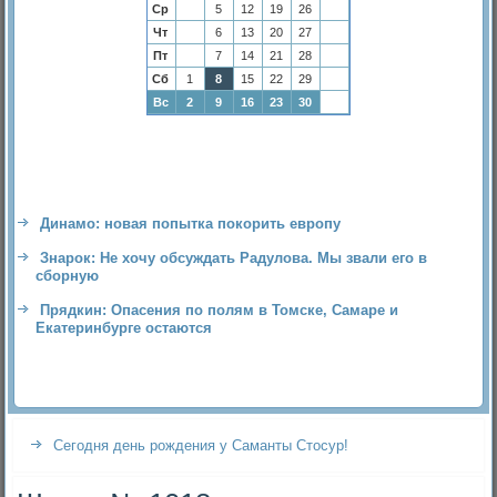
Ср
5
12
19
26
Чт
6
13
20
27
Пт
7
14
21
28
Сб
1
8
15
22
29
Вс
2
9
16
23
30
Динамо: новая попытка покорить европу
Знарок: Не хочу обсуждать Радулова. Мы звали его в
сборную
Прядкин: Опасения по полям в Томске, Самаре и
Екатеринбурге остаются
Сегодня день рождения у Саманты Стосур!