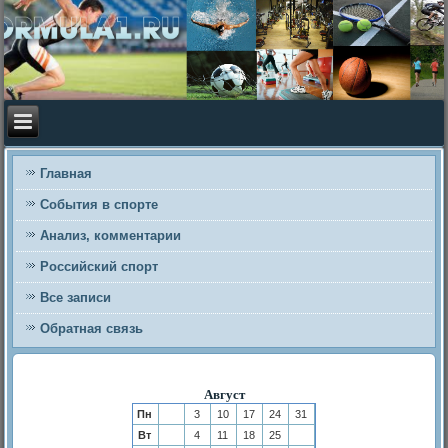
Главная
События в спорте
Анализ, комментарии
Российский спорт
Все записи
Обратная связь
Август
Пн
3
10
17
24
31
Вт
4
11
18
25