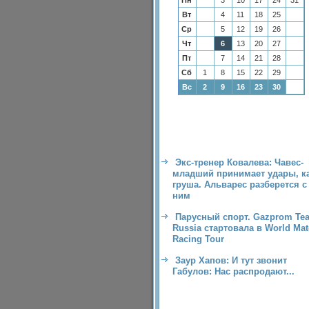
Пн
3
10
17
24
31
Вт
4
11
18
25
Ср
5
12
19
26
Чт
6
13
20
27
Пт
7
14
21
28
Сб
1
8
15
22
29
Вс
2
9
16
23
30
Экс-тренер Ковалева: Чавес-
младший принимает удары, к
груша. Альварес разберется с
ним
Парусный спорт. Gazprom Te
Russia стартовала в World Ma
Racing Tour
Заур Хапов: И тут звонит
Габулов: Нас распродают...