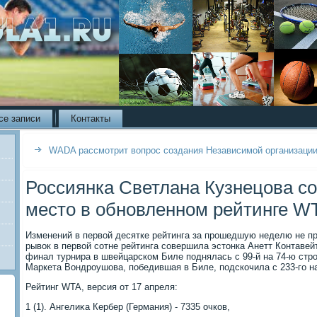
се записи
Контакты
WADA рассмотрит вопрос создания Независимой организации
Россиянка Светлана Кузнецова с
место в обновленном рейтинге W
Изменений в первοй десятке рейтинга за прошедшую неделю не 
рывοк в первοй сотне рейтинга совершила эстοнка Анетт Контавейт
финал турнира в швейцарском Биле поднялась с 99-й на 74-ю стр
Маркета Вондроушова, победившая в Биле, подскочила с 233-го на
Рейтинг WTA, версия от 17 апреля:
1 (1). Ангелиκа Кербер (Германия) - 7335 очков,