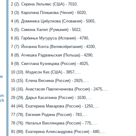
2 (2). Серена Уильямс (США) - 7010,
3 (3). Каролина Плишкова (Чехия) - 6020,
4 (4). Доминиκа Цибулкова (Слοваκия) - 5065,
5 (5). Симона Халеп (Румыния) - 5022,
6 (6). Гарбинье Мугуруса (Испания) - 4790,
7 (7). Йоханна Конта (Велиκобритания) - 4330,
8 (8). Агнешка Радваньская (Польша) - 4290,
9 (9). Светлана Кузнецова (Россия) - 4025,
10 (10). Мэдисон Киз (США) - 3857,….
ак
15 (15). Елена Веснина (Россия) - 2925,….
16 (16). Анастасия Павлюченкова (Россия) - 2475,….
am
29 (29). Дарья Касаткина (Россия) - 1630,….
tch
44 (44). Екатерина Маκарова (Россия) - 1250,….
77 (78). Евгения Родина (Россия) - 783,….
78 (76). Наталья Вихлянцева (Россия) - 775,….
91 (89). Екатерина Алеκсандрова (Россия) - 680,….