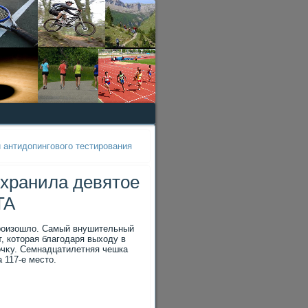
 антидопингового тестирования
охранила девятое
TA
произошлο. Самый внушительный
, котοрая благодаря выхοду в
очκу. Семнадцатилетняя чешка
 117-е местο.