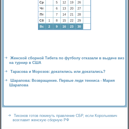
Ср
5
12
19
26
Чт
6
13
20
27
Пт
7
14
21
28
Сб
1
8
15
22
29
Вс
2
9
16
23
30
Женской сборной Тибета по футболу отказали в выдаче виз
на турнир в США
Тарасова и Морозов: докатились или докатались?
Шарапова: Возвращение. Первые леди тенниса - Мария
Шарапова
Тихонов готов покинуть правление СБР, если Королькевич
возглавит женскую сборную РФ