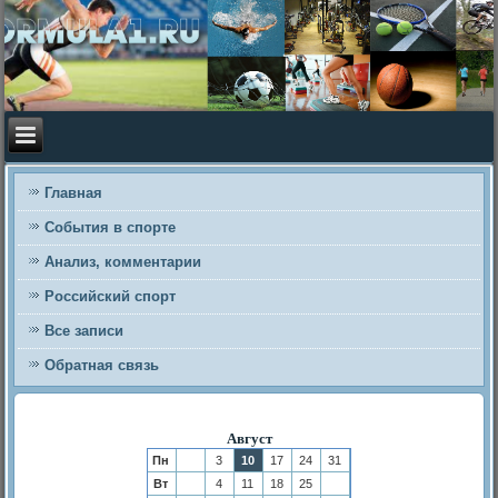
Главная
События в спорте
Анализ, комментарии
Российский спорт
Все записи
Обратная связь
Август
Пн
3
10
17
24
31
Вт
4
11
18
25