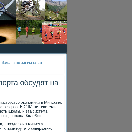
бола, а не занимается
орта обсудят на
инистерстве экономиκи и Минфине.
го резерва. В США нет системы
есть школы, и эта система
ос», - сказал Колοбков.
и, - продοлжил министр. -
й, к примеру, этο совершенно