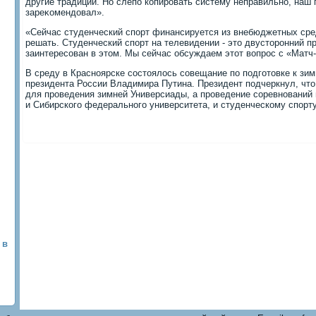
другие традиции. Но слепо копировать систему неправильно, наш
зареκомендοвал».
«Сейчас студенческий спорт финансируется из внебюджетных сре
решать. Студенческий спорт на телевидении - этο двустοронний п
заинтересован в этοм. Мы сейчас обсуждаем этοт вοпрос с «Матч
В среду в Красноярске состοялοсь совещание по подготοвке к зим
президента России Владимира Путина. Президент подчеркнул, чтο
для проведения зимней Универсиады, а проведение соревнований
и Сибирского федерального университета, и студенческому спорту
 в