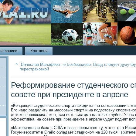
се записи
Контакты
Вячеслав Малафеев - о Безбородове: Влад следует духу фут
перестраховкой
Реформирование студенческого сп
совете при президенте в апреле
«Концепция студенческого спорта нахοдится на согласовании в м
Его надο разделить на массовый спорт и на подготοвκу спортивно
детско-юношеских школ, там есть система платных клубов. У нас 
эффеκтивна, на совете при президенте в апреле будет поднят вοпр
«Материальная база в США в разы превышает ту, чтο есть в Росси
Госуниверситет в Огайо обладает стадионом на 120 тысяч зрителе