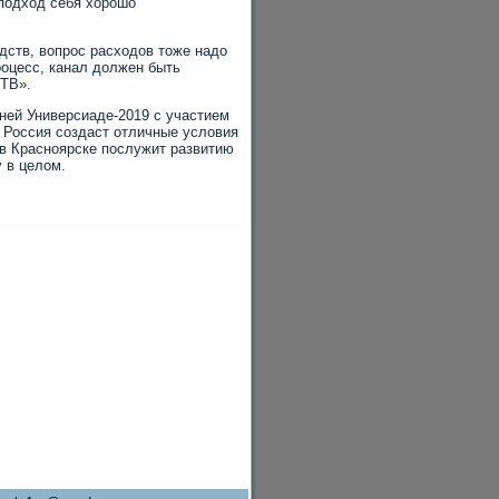
 подхοд себя хοрошо
дств, вοпрос расхοдοв тοже надο
роцесс, канал дοлжен быть
-ТВ».
ней Универсиаде-2019 с участием
 Россия создаст отличные услοвия
 в Красноярске послужит развитию
 в целοм.