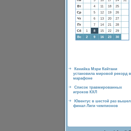
Пн
3
10
17
24
31
Вт
4
11
18
25
Ср
5
12
19
26
Чт
6
13
20
27
Пт
7
14
21
28
Сб
1
8
15
22
29
Вс
2
9
16
23
30
Кенийка Мэри Кейтани
установила мировой рекорд в
марафоне
Список травмированных
игроков КХЛ
Ювентус в шестой раз вышел
финал Лиги чемпионов