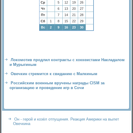
Ср
5
12
19
26
Чт
6
13
20
27
Пт
7
14
21
28
Сб
1
8
15
22
29
Вс
2
9
16
23
30
Локомотив продлил контракты с хоккеистами Накладалом
и Мурыгиным
Овечкин стремится к свиданию с Малкиным
Российским военным вручены награды CISM за
организацию и проведение игр в Сочи
Он - герой и козёл отпущения. Реакция Америки на вылет
Овечкина