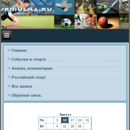
Главная
События в спорте
Анализ, комментарии
Российский спорт
Все записи
Обратная связь
Август
Пн
3
10
17
24
31
Вт
4
11
18
25