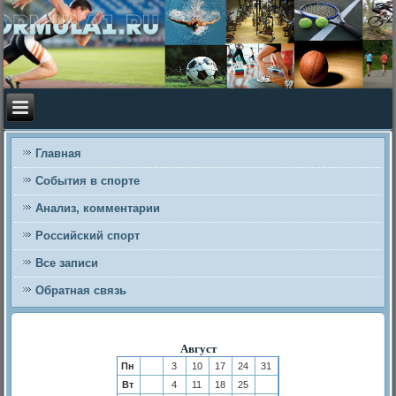
Главная
События в спорте
Анализ, комментарии
Российский спорт
Все записи
Обратная связь
Август
Пн
3
10
17
24
31
Вт
4
11
18
25