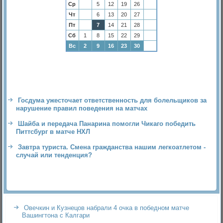
Ср
5
12
19
26
Чт
6
13
20
27
Пт
7
14
21
28
Сб
1
8
15
22
29
Вс
2
9
16
23
30
Госдума ужесточает ответственность для болельщиков за
нарушение правил поведения на матчах
Шайба и передача Панарина помогли Чикаго победить
Питтсбург в матче НХЛ
Завтра туриста. Смена гражданства нашим легкоатлетом -
случай или тенденция?
Овечкин и Кузнецов набрали 4 очка в победном матче
Вашингтона с Калгари