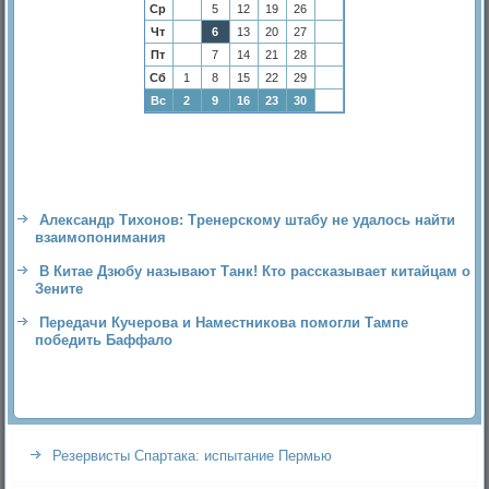
Ср
5
12
19
26
Чт
6
13
20
27
Пт
7
14
21
28
Сб
1
8
15
22
29
Вс
2
9
16
23
30
Александр Тихонов: Тренерскому штабу не удалось найти
взаимопонимания
В Китае Дзюбу называют Танк! Кто рассказывает китайцам о
Зените
Передачи Кучерова и Наместникова помогли Тампе
победить Баффало
Резервисты Спартака: испытание Пермью