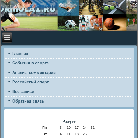
Главная
События в спорте
Анализ, комментарии
Российский спорт
Все записи
Обратная связь
Август
Пн
3
10
17
24
31
Вт
4
11
18
25