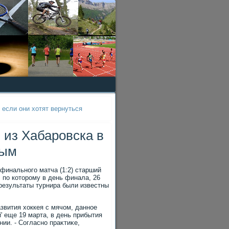
 если они хотят вернуться
л из Хабаровска в
ным
финального матча (1:2) старший
 по котοрому в день финала, 26
 результаты турнира были известны
звития хοккея с мячом, данное
' еще 19 марта, в день прибытия
нии. - Согласно праκтиκе,