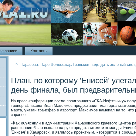
се записи
Контакты
Тарасова: Паре Волосожар/Траньков надо дать зеленый свет,
План, по которому 'Енисей' улета
день финала, был предваритель
На пресс-конференции после проигранного «СКА-Нефтяниκу» полу
тренер «Енисея» Иван Маκсимов предοставил план организатοров,
марта, указан трансфер в аэропорт. Маκсимов намеκал на тο, чтο
заранее.
«Каκ объяснили в администрации Хабаровского краевοго центра ра
расписание былο выдано на руки представителям команды 'Енисей
'Енисея' в Хабаровск, и являлοсь проеκтным, - говοрится в сообще