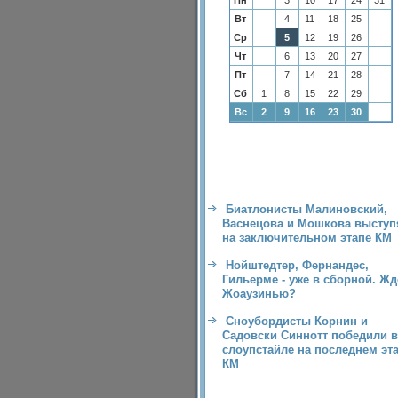
Пн
3
10
17
24
31
Вт
4
11
18
25
Ср
5
12
19
26
Чт
6
13
20
27
Пт
7
14
21
28
Сб
1
8
15
22
29
Вс
2
9
16
23
30
Биатлонисты Малиновский,
Васнецова и Мошкова выступ
на заключительном этапе КМ
Нойштедтер, Фернандес,
Гильерме - уже в сборной. Ж
Жоаузинью?
Сноубордисты Корнин и
Садовски Синнотт победили в
слоупстайле на последнем эт
КМ