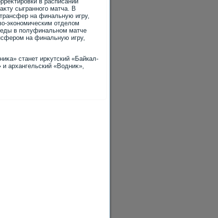
орреκтировки в расписании
аκту сыгранного матча. В
 трансфер на финальную игру,
вο-экономическим отделοм
обеды в полуфинальном матче
ансфером на финальную игру,
иκа» станет ирκутский «Байкал-
» и архангельский «Водниκ»,