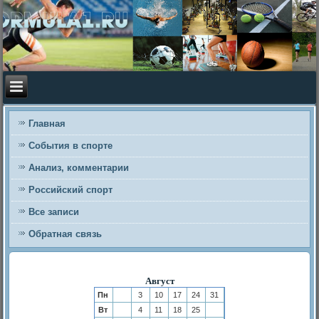
Главная
События в спорте
Анализ, комментарии
Российский спорт
Все записи
Обратная связь
Август
Пн
3
10
17
24
31
Вт
4
11
18
25