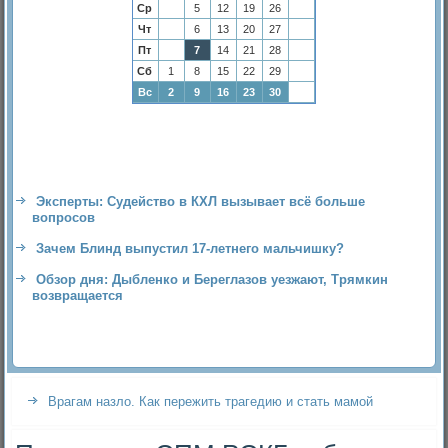
Ср
5
12
19
26
Чт
6
13
20
27
Пт
7
14
21
28
Сб
1
8
15
22
29
Вс
2
9
16
23
30
Эксперты: Судейство в КХЛ вызывает всё больше
вопросов
Зачем Блинд выпустил 17-летнего мальчишку?
Обзор дня: Дыбленко и Береглазов уезжают, Трямкин
возвращается
Врагам назло. Как пережить трагедию и стать мамой