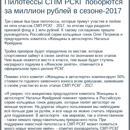
Пилотессы СПМ РСКГ поборются
за миллион рублей в сезоне-2017
Три самые быстрые пилотессы, которые примут участие в любом
из пяти классов СМП РСКГ - 2017, по итогам года разделят
призовой фонд в 1 млн рублей. К такому соглашению пришли
руководитель Российской серии кольцевых гонок Олег Петриков и
председатель комитета «Женщины в автоспорте» Наталья
Фрейдина.
Тройка призёров будет определена по местам, которые
спортсменки займут в своих зачётах по окончании всех этапов.
Чем выше окажется место в классе, тем выше будет ступень
наградного подиума в «Женском зачёте», отмечается в
официальном пресс-релизе РСКГ.
Помимо этого комитет «Женщины в автоспорте» компенсирует 50%
стоимости годового заявочного взноса всем девушкам, заявившим
о своём участии во всех этапах СМП РСКГ - 2017.
«Я уверен, что инициатива председателя комитета 'Женщины в
автоспорте' Натальи Фрейдиной поможет привлечь в Российскую
серию кольцевых гонок девушек, которые любят автоспорт не
меньше мужчин. На дорогах общего пользования мы наблюдаем
всё больше дам за рулём, и всё чаще их можно считать образцом
для подражания. В автоспорте - как мировом, так и отечественном
- также немало представительниц прекрасного пола. При
поддержке известной пилотессы в СМП РСКГ может появиться
много новых женских имён», - отметил руководитель СМП РСКГ