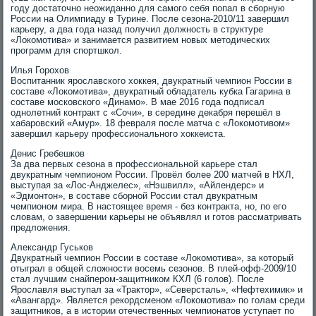
году достаточно неожиданно для самого себя попал в сборную
России на Олимпиаду в Турине. После сезона-2010/11 завершил
карьеру, а два года назад получил должность в структуре
«Локомотива» и занимается развитием новых методических
программ для спортшкол.
Илья Горохов
Воспитанник ярославского хоккея, двукратный чемпион России в
составе «Локомотива», двукратный обладатель кубка Гагарина в
составе московского «Динамо». В мае 2016 года подписал
однолетний контракт с «Сочи», в середине декабря перешёл в
хабаровский «Амур». 18 февраля после матча с «Локомотивом»
завершил карьеру профессионального хоккеиста.
Денис Гребешков
За два первых сезона в профессиональной карьере стал
двукратным чемпионом России. Провёл более 200 матчей в НХЛ,
выступая за «Лос-Анджелес», «Нэшвилл», «Айлендерс» и
«Эдмонтон», в составе сборной России стал двукратным
чемпионом мира. В настоящее время - без контракта, но, по его
словам, о завершении карьеры не объявлял и готов рассматривать
предложения.
Александр Гуськов
Двукратный чемпион России в составе «Локомотива», за который
отыграл в общей сложности восемь сезонов. В плей-офф-2009/10
стал лучшим снайпером-защитником КХЛ (6 голов). После
Ярославля выступал за «Трактор», «Северсталь», «Нефтехимик» и
«Авангард». Является рекордсменом «Локомотива» по голам среди
защитников, а в истории отечественных чемпионатов уступает по