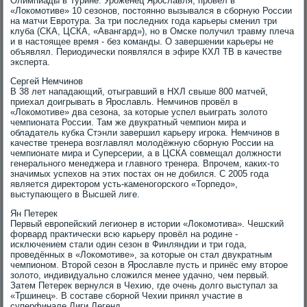
Олимпиады в Турине. Уроженец Ярославля, провёл в
«Локомотиве» 10 сезонов, постоянно вызывался в сборную России
на матчи Евротура. За три последних года карьеры сменил три
клуба (СКА, ЦСКА, «Авангард»), но в Омске получил травму плеча
и в настоящее время - без команды. О завершении карьеры не
объявлял. Периодически появлялся в эфире КХЛ ТВ в качестве
эксперта.
Сергей Немчинов
В 38 лет нападающий, отыгравший в НХЛ свыше 800 матчей,
приехал доигрывать в Ярославль. Немчинов провёл в
«Локомотиве» два сезона, за которые успел выиграть золото
чемпионата России. Там же двукратный чемпион мира и
обладатель кубка Стэнли завершил карьеру игрока. Немчинов в
качестве тренера возглавлял молодёжную сборную России на
чемпионате мира и Суперсерии, а в ЦСКА совмещал должности
генерального менеджера и главного тренера. Впрочем, каких-то
значимых успехов на этих постах он не добился. С 2005 года
является директором усть-каменогорского «Торпедо»,
выступающего в Высшей лиге.
Ян Петерек
Первый европейский легионер в истории «Локомотива». Чешский
форвард практически всю карьеру провёл на родине -
исключением стали один сезон в Финляндии и три года,
проведённых в «Локомотиве», за которые он стал двукратным
чемпионом. Второй сезон в Ярославле пусть и принёс ему второе
золото, индивидуально сложился менее удачно, чем первый.
Затем Петерек вернулся в Чехию, где очень долго выступал за
«Тршинец». В составе сборной Чехии принял участие в
суперфинале Лиги Легенд.