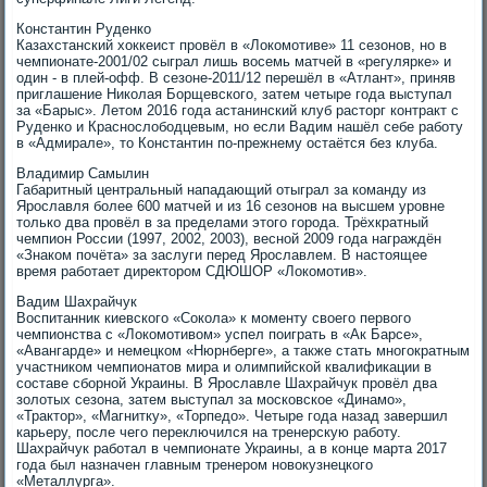
Константин Руденко
Казахстанский хоккеист провёл в «Локомотиве» 11 сезонов, но в
чемпионате-2001/02 сыграл лишь восемь матчей в «регулярке» и
один - в плей-офф. В сезоне-2011/12 перешёл в «Атлант», приняв
приглашение Николая Борщевского, затем четыре года выступал
за «Барыс». Летом 2016 года астанинский клуб расторг контракт с
Руденко и Краснослободцевым, но если Вадим нашёл себе работу
в «Адмирале», то Константин по-прежнему остаётся без клуба.
Владимир Самылин
Габаритный центральный нападающий отыграл за команду из
Ярославля более 600 матчей и из 16 сезонов на высшем уровне
только два провёл в за пределами этого города. Трёхкратный
чемпион России (1997, 2002, 2003), весной 2009 года награждён
«Знаком почёта» за заслуги перед Ярославлем. В настоящее
время работает директором СДЮШОР «Локомотив».
Вадим Шахрайчук
Воспитанник киевского «Сокола» к моменту своего первого
чемпионства с «Локомотивом» успел поиграть в «Ак Барсе»,
«Авангарде» и немецком «Нюрнберге», а также стать многократным
участником чемпионатов мира и олимпийской квалификации в
составе сборной Украины. В Ярославле Шахрайчук провёл два
золотых сезона, затем выступал за московское «Динамо»,
«Трактор», «Магнитку», «Торпедо». Четыре года назад завершил
карьеру, после чего переключился на тренерскую работу.
Шахрайчук работал в чемпионате Украины, а в конце марта 2017
года был назначен главным тренером новокузнецкого
«Металлурга».