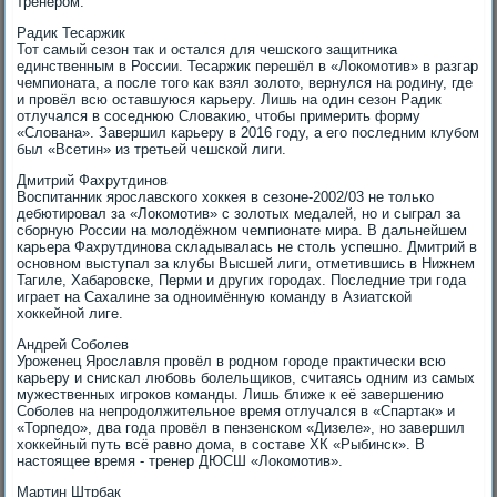
тренером.
Радик Тесаржик
Тот самый сезон так и остался для чешского защитника
единственным в России. Тесаржик перешёл в «Локомотив» в разгар
чемпионата, а после того как взял золото, вернулся на родину, где
и провёл всю оставшуюся карьеру. Лишь на один сезон Радик
отлучался в соседнюю Словакию, чтобы примерить форму
«Слована». Завершил карьеру в 2016 году, а его последним клубом
был «Всетин» из третьей чешской лиги.
Дмитрий Фахрутдинов
Воспитанник ярославского хоккея в сезоне-2002/03 не только
дебютировал за «Локомотив» с золотых медалей, но и сыграл за
сборную России на молодёжном чемпионате мира. В дальнейшем
карьера Фахрутдинова складывалась не столь успешно. Дмитрий в
основном выступал за клубы Высшей лиги, отметившись в Нижнем
Тагиле, Хабаровске, Перми и других городах. Последние три года
играет на Сахалине за одноимённую команду в Азиатской
хоккейной лиге.
Андрей Соболев
Уроженец Ярославля провёл в родном городе практически всю
карьеру и снискал любовь болельщиков, считаясь одним из самых
мужественных игроков команды. Лишь ближе к её завершению
Соболев на непродолжительное время отлучался в «Спартак» и
«Торпедо», два года провёл в пензенском «Дизеле», но завершил
хоккейный путь всё равно дома, в составе ХК «Рыбинск». В
настоящее время - тренер ДЮСШ «Локомотив».
Мартин Штрбак