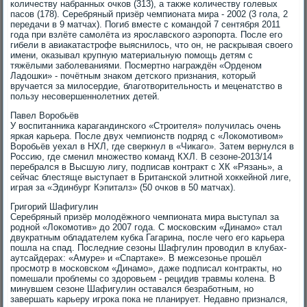
количеству набранных очков (313), а также количеству голевых
пасов (178). Серебряный призёр чемпионата мира - 2002 (3 гола, 2
передачи в 9 матчах). Погиб вместе с командой 7 сентября 2011
года при взлёте самолёта из ярославского аэропорта. После его
гибели в авиакатастрофе выяснилось, что он, не раскрывая своего
имени, оказывал крупную материальную помощь детям с
тяжёлыми заболеваниями. Посмертно награждён «Орденом
Ладошки» - почётным знаком детского признания, который
вручается за милосердие, благотворительность и меценатство в
пользу несовершеннолетних детей.
Павел Воробьёв
У воспитанника карагандинского «Строителя» получилась очень
яркая карьера. После двух чемпионств подряд с «Локомотивом»
Воробьёв уехал в НХЛ, где сверкнул в «Чикаго». Затем вернулся в
Россию, где сменил множество команд КХЛ. В сезоне-2013/14
перебрался в Высшую лигу, подписав контракт с ХК «Рязань», а
сейчас блестяще выступает в Британской элитной хоккейной лиге,
играя за «Эдинбург Кэпиталз» (50 очков в 50 матчах).
Григорий Шафигулин
Серебряный призёр молодёжного чемпионата мира выступал за
родной «Локомотив» до 2007 года. С московским «Динамо» стал
двукратным обладателем кубка Гагарина, после чего его карьера
пошла на спад. Последние сезоны Шафгулин проводил в клубах-
аутсайдерах: «Амуре» и «Спартаке». В межсезонье прошёл
просмотр в московском «Динамо», даже подписал контракты, но
помешали проблемы со здоровьем - рецидив травмы колена. В
минувшем сезоне Шафигулин оставался безработным, но
завершать карьеру игрока пока не планирует. Недавно признался,