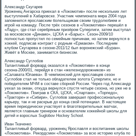
Александр Скугарев
Уроженец Ангарска приехал в «Локомотив» после нескольких лет
выступлений в Хабаровске. Участник чемпионата мира 2004 года
запомнился ярославским болельщикам своим трудолюбием и
игрой на команду. После трёх сезонов в «Локомотиве» перешёл в
«Ладу», где стал серебряным призёром Суперлиги, затем выступал
за московское «Динамо», ЦСКА и «Барыс». Сезон-2009/10
полностью пропустил по семейным причинам, но затем вернулся в
хоккей, подписав контракт с родным «Ермаком». Последним
клубом Скугарева в сезоне-2011/12 был воронежский «Буран».
Живёт в Москве, занимается бизнесом.
Александр Суглобов
Талантливый форвард оказался в «Локомотиве» в конце
сезона-2000/01, перейдя в стан «железнодорожников» из
«Салавата Юлаева». В чемпионский для ярославцев сезон
Суглобов стал не только обладателем золота Суперлиги, но и
победителем МЧМ в составе сборной России. Через год Александр
уехал за океан, откуда вернулся спустя четыре сезона, но уже не в
«Локомотив». Поиграв в СКА, ЦСКА, «Спартаке», «Торпедо»,
«Тракторе» и «Сибири», Суглобов завершил профессиональную
карьеру, так и не раскрыв до конца свой потенциал. В настоящее
время периодически участвует в благотворительных матчах,
является главным тренером и основателем хоккейной школы для
детей и взрослых Suglobov Hockey School.
Иван Ткаченко
Талантливый форвард, уроженец Ярославля и воспитанник школы
«Локомотива». Рекордсмен «Локомотива» за всю историю клуба по