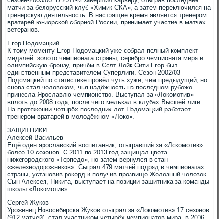
сезоне-2005/06. В 2011-м завершил карьеру, отыграв последние
матчи за белорусский клуб «Химик-СКА», а затем переключился на
тренерскую деятельность. В настоящее время является тренером
вратарей юниорской сборной России, принимает участие в матчах
ветеранов.
Егор Подомацкий
К тому моменту Егор Подомацкий уже собрал полный комплект
медалей: золото чемпионата страны, серебро чемпионата мира и
олимпийскую бронзу, причём в Солт-Лейк-Сити Егор был
единственным представителем Суперлиги. Сезон-2002/03
Подомацкий по статистике провёл чуть хуже, чем предыдущий, но
снова стал человеком, чья надёжность на последнем рубеже
принесла Ярославлю чемпионство. Выступал за «Локомотив»
вплоть до 2008 года, после чего мелькал в клубах Высшей лиги.
На протяжении четырёх последних лет Подомацкий работает
тренером вратарей в молодёжном «Локо».
ЗАЩИТНИКИ
Алексей Васильев
Ещё один ярославский воспитанник, отыгравший за «Локомотив»
более 10 сезонов. С 2011 по 2013 год защищал цвета
нижегородского «Торпедо», но затем вернулся в стан
«железнодорожников». Сыграл 479 матчей подряд в чемпионатах
страны, установив рекорд и получив прозвище Железный человек.
Сын Алексея, Никита, выступает на позиции защитника за команды
школы «Локомотив».
Сергей Жуков
Уроженец Новосибирска Жуков отыграл за «Локомотив» 17 сезонов
(912 матчей), стал участником четырёх чемпионатов мира, в 2006