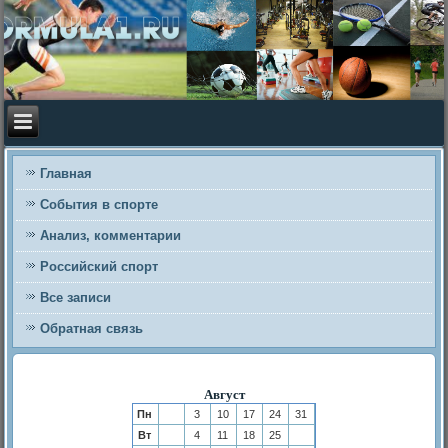
Главная
События в спорте
Анализ, комментарии
Российский спорт
Все записи
Обратная связь
Август
Пн
3
10
17
24
31
Вт
4
11
18
25