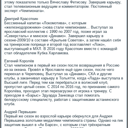
этому показателю только Вячеславу Фетисову. Завершив карьеру,
стал телевизионным ведущим и комментатором. Постоянный
эксперт «Чемпионата».
Дмитрий Красоткин
Бессменный капитан «Локомотива», с которым
«железнодорожники» снова стали чемпионами… Выступал за
ярославский коллектив с 1990 по 2007 год, позже играл за
«Северсталь» и минское «Динамо». Завершил карьеру в
сезоне-2009/10 в составе «Крыльев Советов», а затем нашёл себя
на тренерском поприще и второй год возглавляет «Локо»,
выступающий в МХЛ. В 2016 году Красоткин вместе с командой
стал обладателем Кубка Харламова.
Евгений Королёв
Стал чемпионом в первый же сезон после возвращения в Россию
из-за океана. Провёл в Ярославле ещё один сезон, после чего
переехал в Череповец. Выступал за «Динамо», СКА и другие
клубы, а заканчивал карьеру в Тольятти, когда «Лада» выступала в
Высшей лиге. Перед тем как перебраться в волжский клуб,
пропустил целый сезон. С 2014 по 2016 год, по признанию самого
Королёва, проходил этап перезагрузки от игрока к тренеру. С
приходом в «Барыс» Эдуарда Занковца стал помогать
белорусскому специалисту, работая с защитниками астанинского
клуба.
Андрей Первышин
Первый же сезон во взрослой карьере обернулся для Андрея
Первышина золотыми медалями чемпионата страны. Однако на пик
защитник вышел в «Ак Барсе», с которым стал трёхкратным