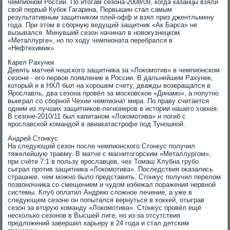
чемпионом России. По итогам сезона-2008/09, когда казанцы взяли
свой первый Кубок Гагарина, Первышин стал самым
результативным защитником плей-офф и взял приз джентльмену
года. При этом в сборную ведущий защитник «Ак Барса» не
вызывался. Минувший сезон начинал в новокузнецком
«Металлурге», но по ходу чемпионата перебрался в
«Нефтехимик».
Карел Рахунек
Девять матчей чешского защитника за «Локомотив» в чемпионском
сезоне - его первое появление в России. В дальнейшем Рахунек,
который и в НХЛ был на хорошем счету, дважды возвращался в
Ярославль, два сезона провёл за московское «Динамо», а попутно
выиграл со сборной Чехии чемпионат мира. По праву считается
одним из лучших защитников-легионеров в истории нашего хоккея.
В сезоне-2010/11 был капитаном «Локомотива» и погиб с
ярославской командой в авиакатастрофе под Туношной.
Андрей Стонкус
На следующий сезон после чемпионского Стонкус получил
тяжелейшую травму. В матче с магнитогорским «Металлургом»,
при счёте 7:1 в пользу ярославцев, чех Томаш Хлубна грубо
сыграл против защитника «Локомотива». Последствия оказались
страшнее, чем можно было представить. Стонкус получил перелом
позвоночника со смещением и чудом избежал поражения нервной
системы. Клуб оплатил Андрею сложное лечение, а уже в
следующем сезоне он попытался вернуться в хоккей, отыграв
сезон за вторую команду «Локомотива». Стонкус провёл ещё
несколько сезонов в Высшей лиге, но из-за отсутствия
предложений завершил карьеру в 24 года и стал детским