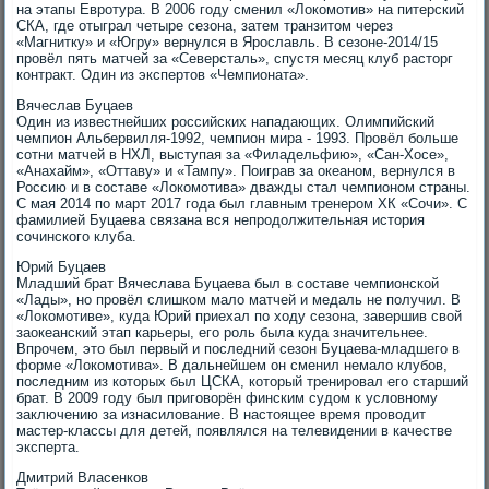
на этапы Евротура. В 2006 году сменил «Локомотив» на питерский
СКА, где отыграл четыре сезона, затем транзитом через
«Магнитку» и «Югру» вернулся в Ярославль. В сезоне-2014/15
провёл пять матчей за «Северсталь», спустя месяц клуб расторг
контракт. Один из экспертов «Чемпионата».
Вячеслав Буцаев
Один из известнейших российских нападающих. Олимпийский
чемпион Альбервилля-1992, чемпион мира - 1993. Провёл больше
сотни матчей в НХЛ, выступая за «Филадельфию», «Сан-Хосе»,
«Анахайм», «Оттаву» и «Тампу». Поиграв за океаном, вернулся в
Россию и в составе «Локомотива» дважды стал чемпионом страны.
С мая 2014 по март 2017 года был главным тренером ХК «Сочи». С
фамилией Буцаева связана вся непродолжительная история
сочинского клуба.
Юрий Буцаев
Младший брат Вячеслава Буцаева был в составе чемпионской
«Лады», но провёл слишком мало матчей и медаль не получил. В
«Локомотиве», куда Юрий приехал по ходу сезона, завершив свой
заокеанский этап карьеры, его роль была куда значительнее.
Впрочем, это был первый и последний сезон Буцаева-младшего в
форме «Локомотива». В дальнейшем он сменил немало клубов,
последним из которых был ЦСКА, который тренировал его старший
брат. В 2009 году был приговорён финским судом к условному
заключению за изнасилование. В настоящее время проводит
мастер-классы для детей, появлялся на телевидении в качестве
эксперта.
Дмитрий Власенков