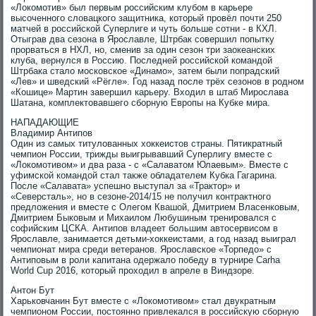
«Локомотив» был первым российским клубом в карьере
высоченного словацкого защитника, который провёл почти 250
матчей в российской Суперлиге и чуть больше сотни - в КХЛ.
Отыграв два сезона в Ярославле, Штрбак совершил попытку
прорваться в НХЛ, но, сменив за один сезон три заокеанских
клуба, вернулся в Россию. Последней российской командой
Штрбака стало московское «Динамо», затем были попрадский
«Лев» и шведский «Рёгле». Год назад после трёх сезонов в родном
«Кошице» Мартин завершил карьеру. Входил в штаб Мирослава
Шатана, комплектовавшего сборную Европы на Кубке мира.
НАПАДАЮЩИЕ
Владимир Антипов
Один из самых титулованных хоккеистов страны. Пятикратный
чемпион России, трижды выигрывавший Суперлигу вместе с
«Локомотивом» и два раза - с «Салаватом Юлаевым». Вместе с
уфимской командой стал также обладателем Кубка Гагарина.
После «Салавата» успешно выступал за «Трактор» и
«Северсталь», но в сезоне-2014/15 не получил контрактного
предложения и вместе с Олегом Квашой, Дмитрием Власенковым,
Дмитрием Быковым и Михаилом Любушиным тренировался с
софийским ЦСКА. Антипов владеет большим автосервисом в
Ярославле, занимается детьми-хоккеистами, а год назад выиграл
чемпионат мира среди ветеранов. Ярославское «Торпедо» с
Антиповым в роли капитана одержало победу в турнире Carha
World Cup 2016, который проходил в апреле в Виндзоре.
Антон Бут
Харьковчанин Бут вместе с «Локомотивом» стал двукратным
чемпионом России, постоянно привлекался в российскую сборную