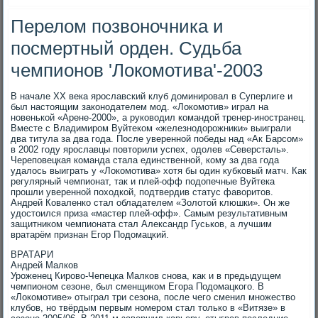
Перелом позвоночника и
посмертный орден. Судьба
чемпионов 'Локомотива'-2003
В начале XX века ярославский клуб доминировал в Суперлиге и
был настоящим законодателем мод. «Локомотив» играл на
новенькой «Арене-2000», а руководил командой тренер-иностранец.
Вместе с Владимиром Вуйтеком «железнодорожники» выиграли
два титула за два года. После уверенной победы над «Ак Барсом»
в 2002 году ярославцы повторили успех, одолев «Северсталь».
Череповецкая команда стала единственной, кому за два года
удалось выиграть у «Локомотива» хотя бы один кубковый матч. Как
регулярный чемпионат, так и плей-офф подопечные Вуйтека
прошли уверенной походкой, подтвердив статус фаворитов.
Андрей Коваленко стал обладателем «Золотой клюшки». Он же
удостоился приза «мастер плей-офф». Самым результативным
защитником чемпионата стал Александр Гуськов, а лучшим
вратарём признан Егор Подомацкий.
ВРАТАРИ
Андрей Малков
Уроженец Кирово-Чепецка Малков снова, как и в предыдущем
чемпионом сезоне, был сменщиком Егора Подомацкого. В
«Локомотиве» отыграл три сезона, после чего сменил множество
клубов, но твёрдым первым номером стал только в «Витязе» в