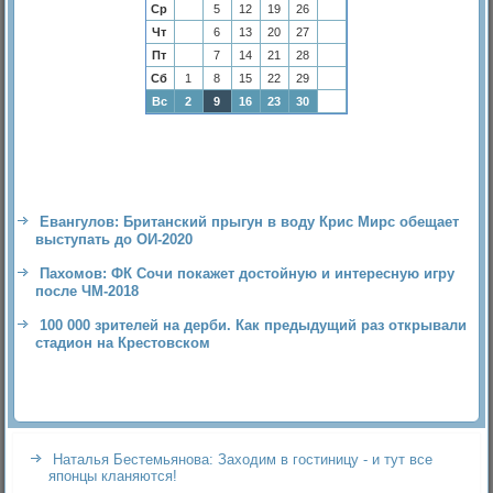
Ср
5
12
19
26
Чт
6
13
20
27
Пт
7
14
21
28
Сб
1
8
15
22
29
Вс
2
9
16
23
30
Евангулов: Британский прыгун в воду Крис Мирс обещает
выступать до ОИ-2020
Пахомов: ФК Сочи покажет достойную и интересную игру
после ЧМ-2018
100 000 зрителей на дерби. Как предыдущий раз открывали
стадион на Крестовском
Наталья Бестемьянова: Заходим в гостиницу - и тут все
японцы кланяются!