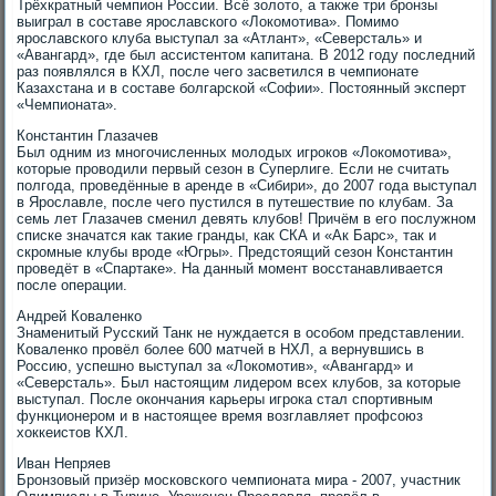
Трёхкратный чемпион России. Всё золото, а также три бронзы
выиграл в составе ярославского «Локомотива». Помимо
ярославского клуба выступал за «Атлант», «Северсталь» и
«Авангард», где был ассистентом капитана. В 2012 году последний
раз появлялся в КХЛ, после чего засветился в чемпионате
Казахстана и в составе болгарской «Софии». Постоянный эксперт
«Чемпионата».
Константин Глазачев
Был одним из многочисленных молодых игроков «Локомотива»,
которые проводили первый сезон в Суперлиге. Если не считать
полгода, проведённые в аренде в «Сибири», до 2007 года выступал
в Ярославле, после чего пустился в путешествие по клубам. За
семь лет Глазачев сменил девять клубов! Причём в его послужном
списке значатся как такие гранды, как СКА и «Ак Барс», так и
скромные клубы вроде «Югры». Предстоящий сезон Константин
проведёт в «Спартаке». На данный момент восстанавливается
после операции.
Андрей Коваленко
Знаменитый Русский Танк не нуждается в особом представлении.
Коваленко провёл более 600 матчей в НХЛ, а вернувшись в
Россию, успешно выступал за «Локомотив», «Авангард» и
«Северсталь». Был настоящим лидером всех клубов, за которые
выступал. После окончания карьеры игрока стал спортивным
функционером и в настоящее время возглавляет профсоюз
хоккеистов КХЛ.
Иван Непряев
Бронзовый призёр московского чемпионата мира - 2007, участник