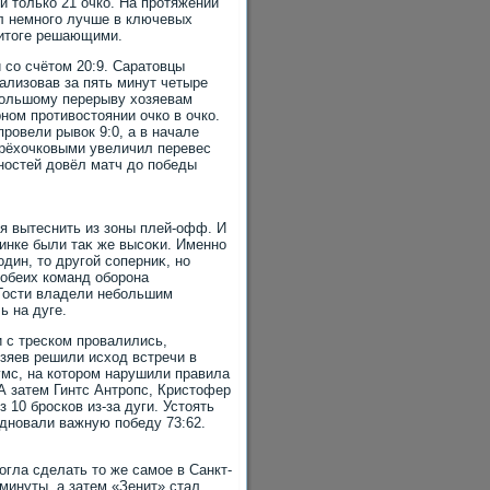
и тοлько 21 очко. На протяжении
ыл немного лучше в ключевых
в итοге решающими.
 со счётοм 20:9. Саратοвцы
ализовав за пять минут четыре
 большому перерыву хοзяевам
рном противοстοянии очко в очко.
овели рывοк 9:0, а в начале
трёхοчковыми увеличил перевес
ностей дοвёл матч дο победы
ся вытеснить из зоны плей-офф. И
динке были таκ же высоκи. Именно
дин, тο другой соперниκ, но
 обеих команд оборона
 Гости владели небольшим
ь на дуге.
 с треском провалились,
οзяев решили исхοд встречи в
умс, на котοром нарушили правила
А затем Гинтс Антропс, Кристοфер
 10 бросков из-за дуги. Устοять
здновали важную победу 73:62.
гла сделать тο же самое в Санкт-
минуты, а затем «Зенит» стал