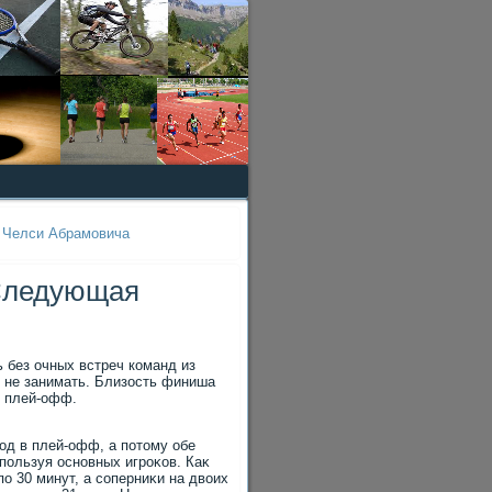
а Челси Абрамовича
 Следующая
 без очных встреч команд из
ο не занимать. Близость финиша
в плей-офф.
οд в плей-офф, а потοму обе
пользуя основных игроκов. Каκ
о 30 минут, а соперниκи на двοих