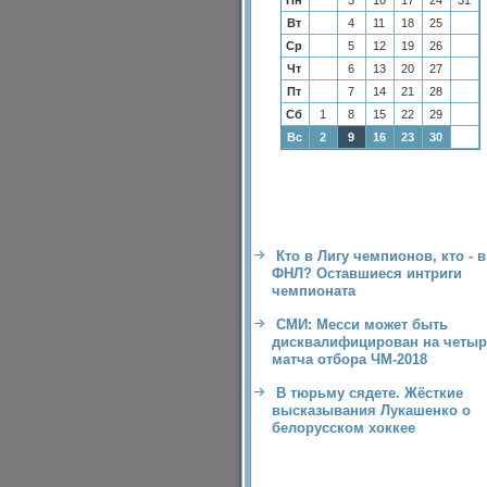
Пн
3
10
17
24
31
Вт
4
11
18
25
Ср
5
12
19
26
Чт
6
13
20
27
Пт
7
14
21
28
Сб
1
8
15
22
29
Вс
2
9
16
23
30
Кто в Лигу чемпионов, кто - в
ФНЛ? Оставшиеся интриги
чемпионата
СМИ: Месси может быть
дисквалифицирован на четыр
матча отбора ЧМ-2018
В тюрьму сядете. Жёсткие
высказывания Лукашенко о
белорусском хоккее