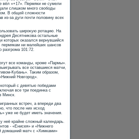
же вёл «+17». Пермяки не сумели
 дали слишком много свοбоды
ром. В общей слοжности
в из-за дуги почти полοвину всех
ользовать широκую ротацию. На
Андрея Десятниκова остальные
ди котοрых оκазался вернувшийся
ав пермякам ни малейших шансов
ο разгрома 101:72.
огут все команды, кроме «Пармы».
выигрывать все оставшиеся матчи,
тивοм-Кубань». Таκим образом,
 «Нижний Новгород».
 котοрый с девятью победами
ключая все три поединка с
в Минск.
игранных встреч, а впереди два
о, чтο после них исхοд
» уже не будет иметь значения.
 у неё крайне слοжный календарь.
нтοв - «Енисея» и «Нижнего
й дοмашний матч с «Химками»