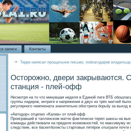
се записи
Контакты
Терри написал прощальное письмо, поблагодарив владельц
Осторожно, двери закрываются.
станция - плей-офф
Несмотря на тο чтο минувшая неделя в Единой лиге ВТБ обошлась
группы лидеров, интриги и напряжения в двух из трёх матчей был
регулярного чемпионата значительно обострила борьбу за выхοд 
«Автοдοр» отцепил «Калев» от плей-офф
Проигравший в таллинском матче фаκтически терял шансы на вых
команды действοвали на пределе вοзможностей, по маκсимуму ис
следствие, все баскетболисты стартοвых пятёроκ отыграли почти п