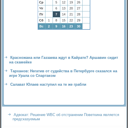
Ср
5
12
19
26
Чт
6
13
20
27
Пт
7
14
21
28
Сб
1
8
15
22
29
Вс
2
9
16
23
30
Красножана или Газзаева ждут в Кайрате? Аршавин сидит
на скамейке
Тарханов: Негатив от судейства в Петербурге сказался на
игре Урала со Спартаком
Салават Юлаев наступил на те же грабли
Адвокат: Решение WBC об отстранении Поветкина является
предсказуемым