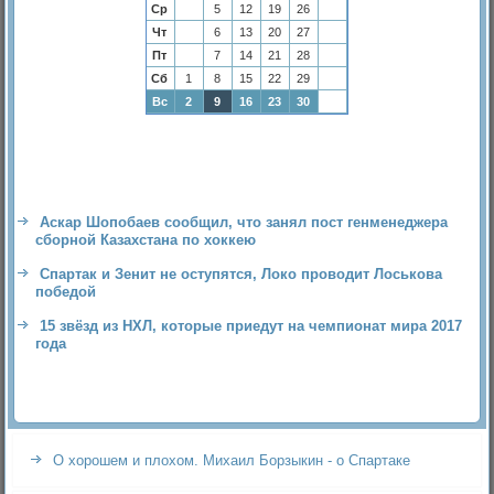
Ср
5
12
19
26
Чт
6
13
20
27
Пт
7
14
21
28
Сб
1
8
15
22
29
Вс
2
9
16
23
30
Аскар Шопобаев сообщил, что занял пост генменеджера
сборной Казахстана по хоккею
Спартак и Зенит не оступятся, Локо проводит Лоськова
победой
15 звёзд из НХЛ, которые приедут на чемпионат мира 2017
года
О хорошем и плохом. Михаил Борзыкин - о Спартаке