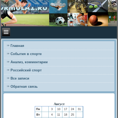
Главная
События в спорте
Анализ, комментарии
Российский спорт
Все записи
Обратная связь
Август
Пн
3
10
17
24
31
Вт
4
11
18
25