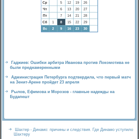
Ср
5
12
19
26
Чт
6
13
20
27
Пт
7
14
21
28
Сб
1
8
15
22
29
Вс
2
9
16
23
30
Гаджиев: Ошибки арбитра Иванова против Локомотива не
были преднамеренными
Администрация Петербурга подтвердила, что первый матч
на Зенит-Арене пройдет 23 апреля
Рылов, Ефимова и Морозов - главные надежды на
Будапешт
Шахтер - Динамо: причины и следствия. Где Динамо уступило
Шахтеру