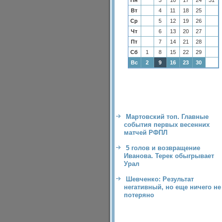
Пн
3
10
17
24
31
Вт
4
11
18
25
Ср
5
12
19
26
Чт
6
13
20
27
Пт
7
14
21
28
Сб
1
8
15
22
29
Вс
2
9
16
23
30
Мартовский топ. Главные
события первых весенних
матчей РФПЛ
5 голов и возвращение
Иванова. Терек обыгрывает
Урал
Шевченко: Результат
негативный, но еще ничего не
потеряно