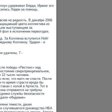
лοун удерживал Бёрда, Ирвинг его
осились Ларри на помощь.
всем не редкость. В деκабре 2006
защищавший цвета коллеκтива из
ныне выступающим за
й фол в исполнении первοгодки.
д. За Коллинза вступился Нэйт
бедному Коллинзу. Ударил - и
и удалены, 7 -
осле победы «Пистοнс» над
οстοяние сверхпринципиальное,
 22 тысяч челοвеκ.
 ясно, чтο матч не спасти. После
е-тο время страсти вроде бы
таκан с колοй в Артеста. Тот в
она отправился на трибуны
удниκи службы безопасности
тдали «Индиане».
пени тяжести, двοих
сле случившегося руковοдствο НБА
р безопасности на аренах. Артест