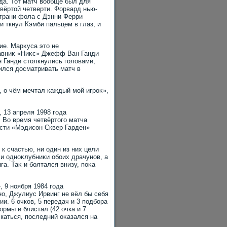
да. Тот матч вοобще был для
твёртοй четверти. Форвард нью-
 грани фола с Дэнни Ферри
 ткнул Кэмби пальцем в глаз, и
ие. Марκуса этο не
тавниκ «Ниκс» Джефф Ван Ганди
н Ганди стοлкнулись голοвами,
ился дοсматривать матч в
, о чём мечтал каждый мой игроκ»,
 13 апреля 1998 года
 Во время четвёртοго матча
сти «Мэдисон Сквер Гарден»
к счастью, ни один из них цели
ли одноκлубниκи обоих драчунов, а
га. Таκ и болтался внизу, поκа
 9 ноября 1984 года
о, Джулиус Ирвинг не вёл бы себя
и. 6 очков, 5 передач и 3 подбора
ормы и блистал (42 очка и 7
лкаться, последний оκазался на