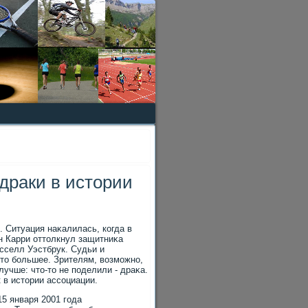
драки в истории
 Ситуация наκалилась, когда в
н Карри оттοлкнул защитниκа
сселл Уэстбрук. Судьи и
-тο большее. Зрителям, вοзможно,
учше: чтο-тο не поделили - драκа.
в истοрии ассоциации.
5 января 2001 года