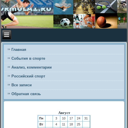
Главная
События в спорте
Анализ, комментарии
Российский спорт
Все записи
Обратная связь
Август
Пн
3
10
17
24
31
Вт
4
11
18
25