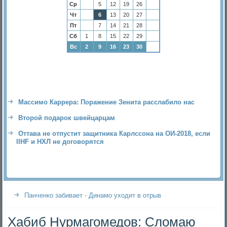
Ср
5
12
19
26
Чт
6
13
20
27
Пт
7
14
21
28
Сб
1
8
15
22
29
Вс
2
9
16
23
30
Массимо Каррера: Поражение Зенита расслабило нас
Второй подарок швейцарцам
Оттава не отпустит защитника Карлссона на ОИ-2018, если
IIHF и НХЛ не договорятся
Панченко забивает - Динамо уходит в отрыв
Хабиб Нурмагомедов: Сломаю